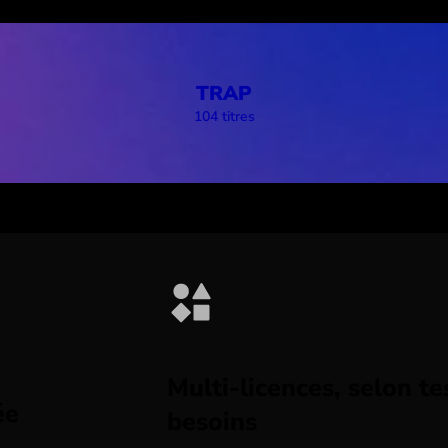
TRAP
104 titres
Multi-licences, selon te
ée
besoins