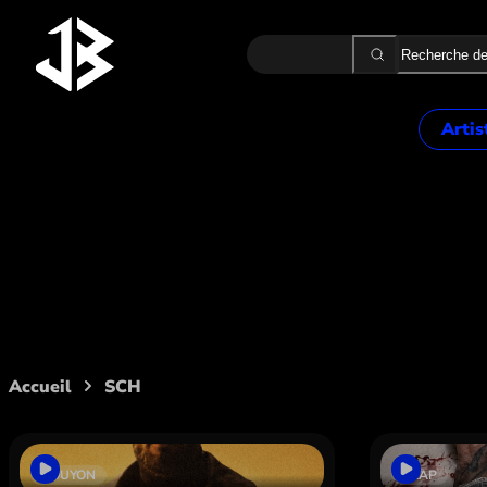
Recherche
Artis
2 MÈT
ALON
ALPH
Artiste :
SCH
AMK
ASAK
B.B. 
BA2
BEKA
Accueil
SCH
BELLO
BOOB
BOUS
BOUYON
TRAP