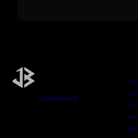
TYP
Tou
Tous
Réalisé par
La Quincaillerie®
Tou
Tou
Rés