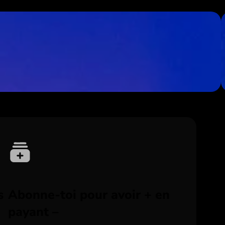
s
Abonne-toi pour avoir + en
payant –