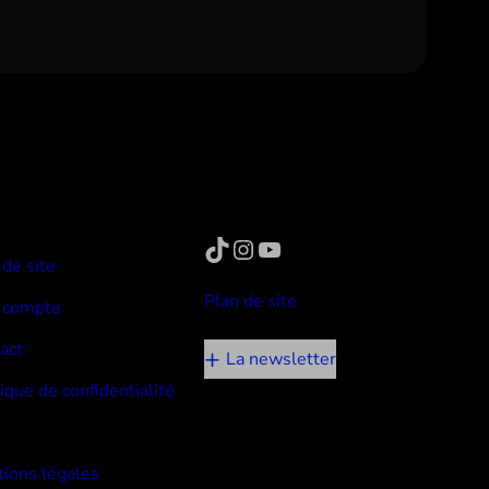
TikTok
Instagram
YouTube
 de site
Plan de site
 compte
act
La newsletter
tique de confidentialité
ions légales