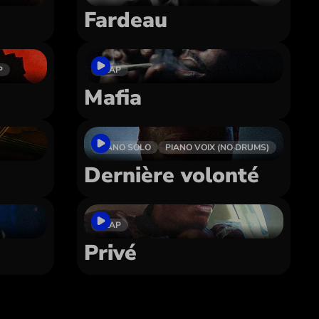
Fardeau
P
TRAP
Mafia
PIANO SOLO
PIANO VOIX (NO DRUMS)
Dernière volonté
TRAP
Privé