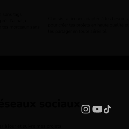
rs sans tags
Choisis la licence adaptée à tes besoins,
rès l’achat, et
pour créer tes projets en haute qualité et
r tes morceaux sans
les partager en toute sérénité.
réseaux sociaux
Instagram
YouTub
TikTo
 à jour et suivre mes projets.