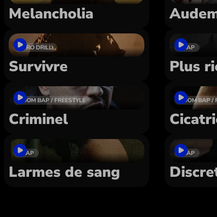
Melancholia
Audem
AFRO DRILL
TRAP
Survivre
Plus r
BOOM BAP / FREESTYLE
BOOM BAP / 
Criminel
Cicatr
TRAP
TRAP
Larmes de sang
Discre