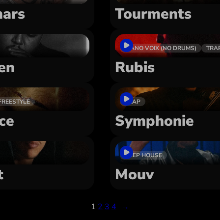
ars
Tourments
PIANO VOIX (NO DRUMS)
TRA
ien
Rubis
FREESTYLE
TRAP
ice
Symphonie
DEEP HOUSE
t
Mouv
1
2
3
4
→