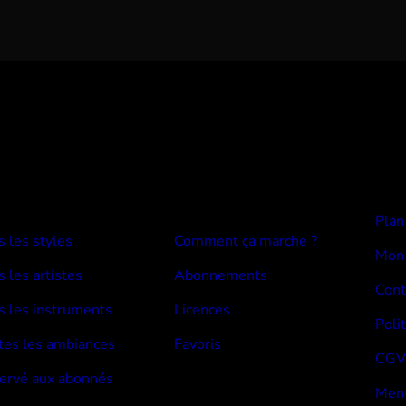
E BEATS
Devenir abonné
Plan
s les styles
Comment ça marche ?
Mon
 les artistes
Abonnements
Cont
s les instruments
Licences
Poli
tes les ambiances
Favoris
CGV
ervé aux abonnés
Ment