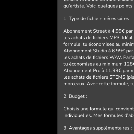
qu’artiste. Voici quelques points 
1: Type de fichiers nécessaires :
Abonnement Street à 4.99€ par mo
les achats de fichiers MP3. Idéa
formule, tu économises au mini
Abonnement Studio à 6.99€ par m
les achats de fichiers WAV. Parf
tu économises au minimum 128€
Abonnement Pro à 11.99€ par moi
les achats de fichiers STEMS (pis
morceaux. Avec cette formule, 
2: Budget :
Choisis une formule qui convient
individuelles. Mes formules d’a
3: Avantages supplémentaires :