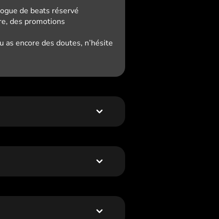
logue de beats réservé
ure, des promotions
tu as encore des doutes, n’hésite