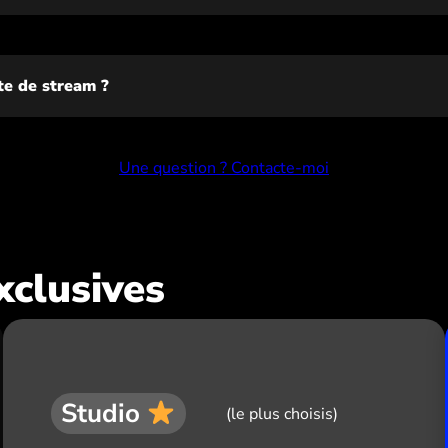
ite de stream ?
Une question ? Contacte-moi
xclusives
Studio
(le plus choisis)