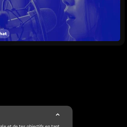
hat
e et de tes objectifs en tant