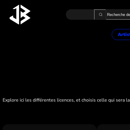
Recherche
Artis
2 MÈT
ALON
ALPH
AMK
ASAK
B.B. 
BA2
Explore ici les différentes licences, et choisis celle qui ser
BEKA
BELLO
BOOB
BOUS