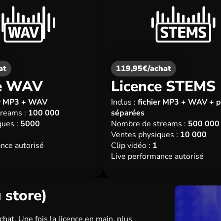
at
119,95€/achat
ce WAV
Licence STEMS
er MP3 + WAV
Inclus :
fichier MP3 + WAV + p
reams :
100 000
séparées
ues :
5000
Nombre de streams :
500 000
Ventes physiques :
10 000
nce autorisé
Clip vidéo :
1
Live performance autorisé
 store)
chat. Une fois la licence en main, plus