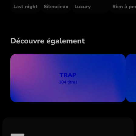
Last night
Silencieux
Luxury
Rien à pe
Découvre également
TRAP
104 titres