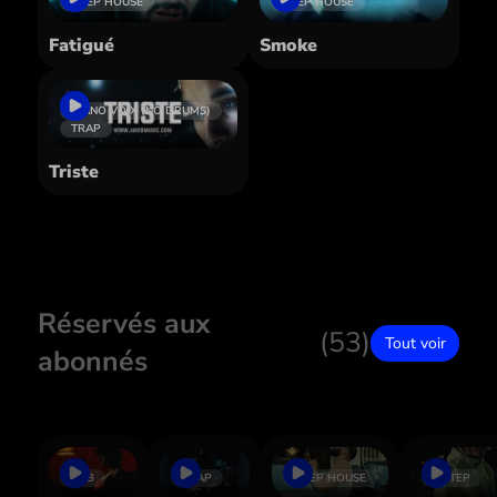
DEEP HOUSE
DEEP HOUSE
Fatigué
Smoke
PIANO VOIX (NO DRUMS)
TRAP
Triste
Réservés aux
(53)
Tout voir
abonnés
RNB
TRAP
DEEP HOUSE
2 STEP