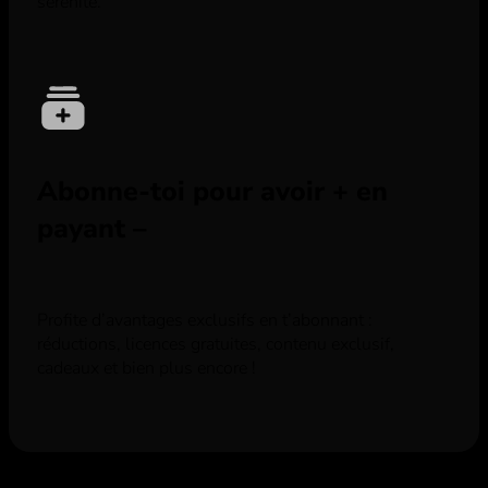
sérénité.
Abonne-toi pour avoir + en
payant –
Profite d’avantages exclusifs en t’abonnant :
réductions, licences gratuites, contenu exclusif,
cadeaux et bien plus encore !