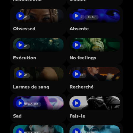
TRAP
RNB
TRAP
Obsessed
Absente
TRAP
TRAP
Exécution
No feelings
TRAP
TRAP
Larmes de sang
Recherché
DEEP HOUSE
2 STEP
Sad
Fais-le