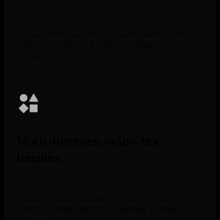
Reçois tes fichiers sans tags instantanément après
l’achat, et commence à créer tes morceaux sans
attendre.
Multi-licences, selon tes
besoins
Choisis la licence adaptée à tes besoins, pour créer tes
projets en haute qualité et les partager en toute