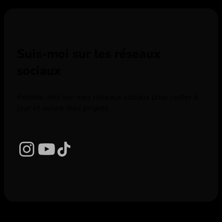
Suis-moi sur les réseaux
sociaux
Rejoins-moi sur mes réseaux sociaux pour rester à
jour et suivre mes projets.
Instagram
YouTube
TikTok