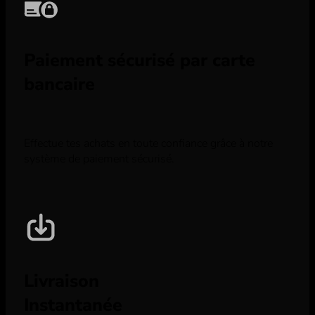
Paiement sécurisé par carte
bancaire
Effectue tes achats en toute confiance grâce à notre
système de paiement sécurisé.
Livraison
Instantanée