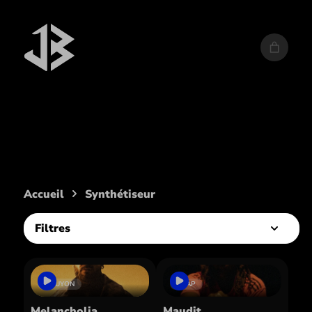
Instrument :
Synthétiseur
Accueil
Synthétiseur
Filtres
BOUYON
TRAP
Melancholia
Maudit