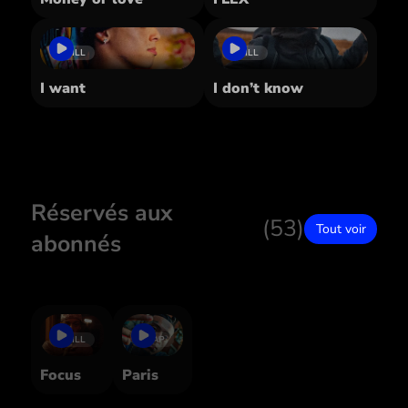
DRILL
DRILL
I want
I don’t know
Réservés aux
(53)
Tout voir
abonnés
DRILL
TRAP
Focus
Paris