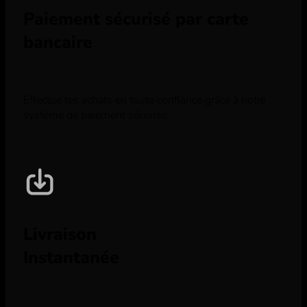
Paiement sécurisé par carte
bancaire
Effectue tes achats en toute confiance grâce à notre
système de paiement sécurisé.
Livraison
Instantanée