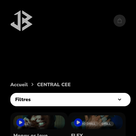
Artiste :
CENTRAL CEE
Accueil
CENTRAL CEE
Filtres
DRILL
AFRO DRILL
DRILL
Money or love
FLEX