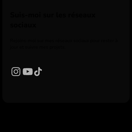
Suis-moi sur les réseaux
sociaux
Rejoins-moi sur mes réseaux sociaux pour rester à
jour et suivre mes projets.
Instagram
YouTube
TikTok