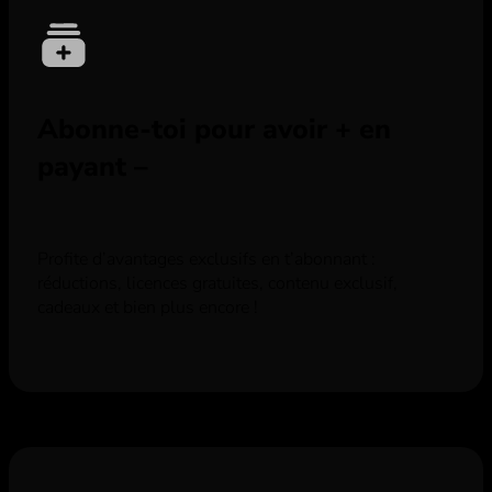
Abonne-toi pour avoir + en
payant –
Profite d’avantages exclusifs en t’abonnant :
réductions, licences gratuites, contenu exclusif,
cadeaux et bien plus encore !