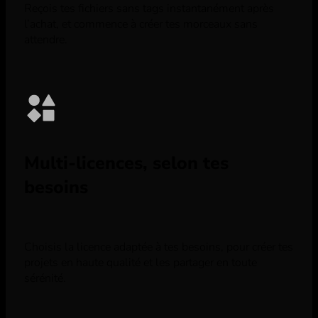
Reçois tes fichiers sans tags instantanément après
l’achat, et commence à créer tes morceaux sans
attendre.
Multi-licences, selon tes
besoins
Choisis la licence adaptée à tes besoins, pour créer tes
projets en haute qualité et les partager en toute
sérénité.