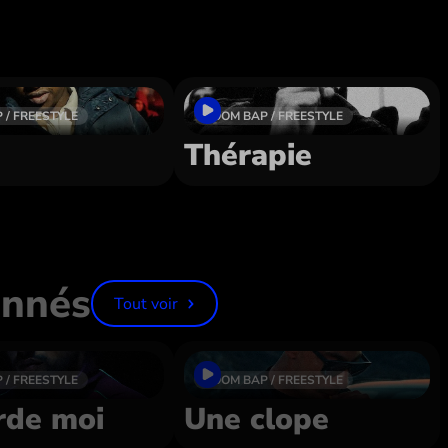
 / FREESTYLE
BOOM BAP / FREESTYLE
Thérapie
onnés
Tout voir
 / FREESTYLE
BOOM BAP / FREESTYLE
rde moi
Une clope