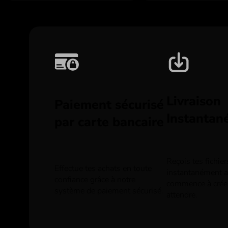
Livraison
Paiement sécurisé
Instantan
par carte bancaire
Reçois tes fichie
Effectue tes achats en toute
instantanément ap
confiance grâce à notre
commence à crée
système de paiement sécurisé.
attendre.