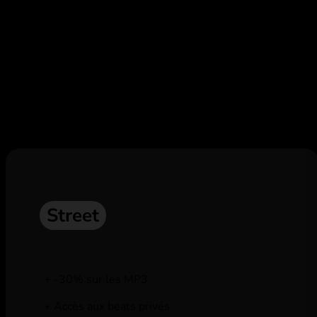
Abonne toi,
et profite de remises e
Street
-30% sur les MP3
Accès aux beats privés