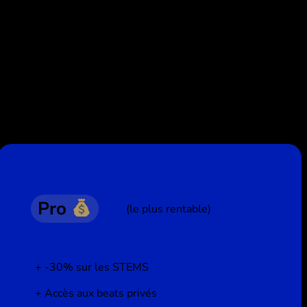
Pro
(le plus rentable)
-30% sur les STEMS
Accès aux beats privés