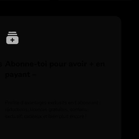
s
Abonne-toi pour avoir + en
payant –
Profite d’avantages exclusifs en t’abonnant :
réductions, licences gratuites, contenu
exclusif, cadeaux et bien plus encore !