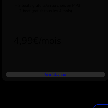
3 beats gratuits/an au choix en MP3
(1 beat gratuit tous les 4 mois)
4,99€/mois
Je m’abonne