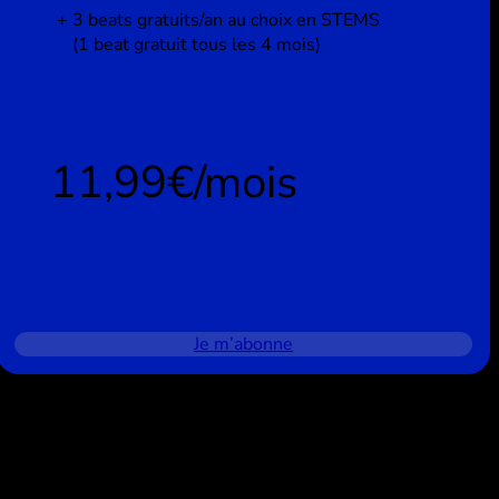
3 beats gratuits/an au choix en STEMS
(1 beat gratuit tous les 4 mois)
11,99€/mois
Je m’abonne