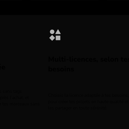
Multi-licences, selon te
ée
besoins
rs sans tags
Choisis la licence adaptée à tes besoins,
rès l’achat, et
pour créer tes projets en haute qualité et
r tes morceaux sans
les partager en toute sérénité.