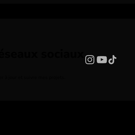
réseaux sociaux
Instagram
YouTub
TikTo
 à jour et suivre mes projets.