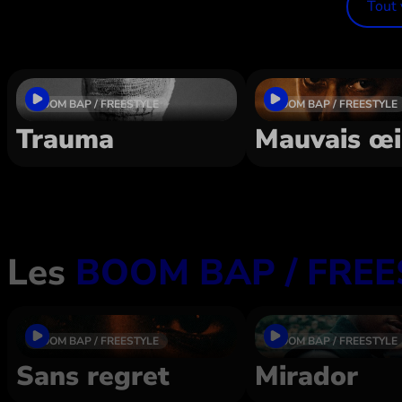
Dans le même style
Tout 
BOOM BAP / FREESTYLE
BOOM BAP / FREESTYLE
Trauma
Mauvais œi
Les
BOOM BAP / FREE
BOOM BAP / FREESTYLE
BOOM BAP / FREESTYLE
Sans regret
Mirador