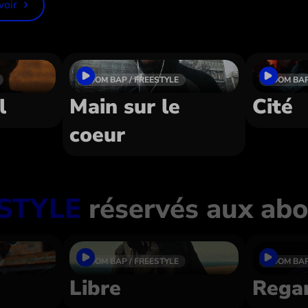
voir
BOOM BAP / FREESTYLE
BOOM BAP
l
Main sur le
Cité
coeur
STYLE
réservés aux ab
BOOM BAP / FREESTYLE
BOOM BAP
Libre
Rega