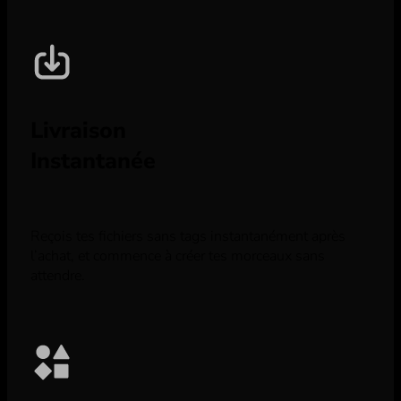
Livraison
Instantanée
Reçois tes fichiers sans tags instantanément après
l’achat, et commence à créer tes morceaux sans
attendre.