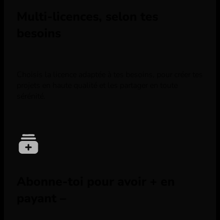
Multi-licences, selon tes
besoins
Choisis la licence adaptée à tes besoins, pour créer tes
projets en haute qualité et les partager en toute
sérénité.
Abonne-toi pour avoir + en
payant –