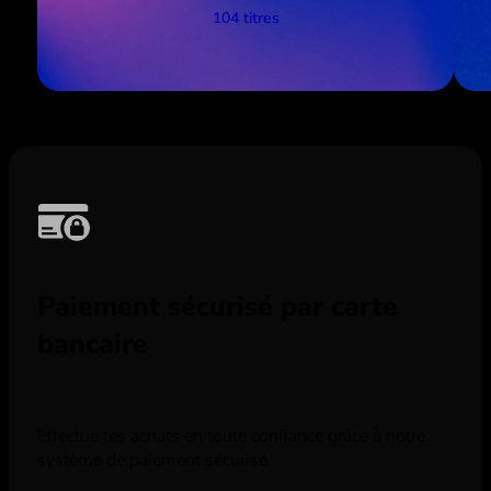
104 titres
Paiement sécurisé par carte
bancaire
Effectue tes achats en toute confiance grâce à notre
système de paiement sécurisé.