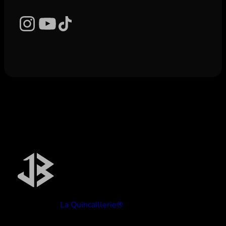
Instagram
YouTube
TikTok
Réalisé par
La Quincaillerie®
TYPE BEATS