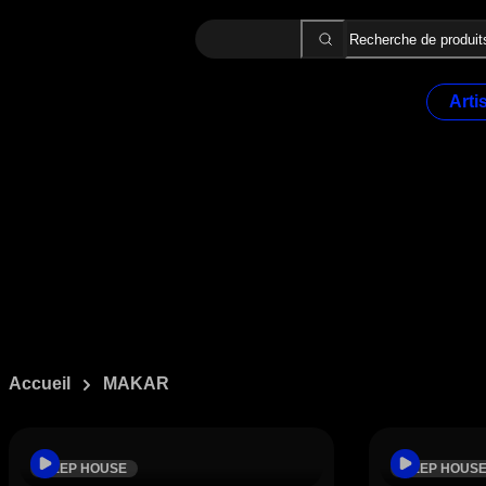
Recherche
Arti
2 MÈ
ALO
ALPH
AMK
ASA
Artiste :
MAKAR
B.B.
BA2
BEK
BELL
BOO
Accueil
MAKAR
BOU
DEEP HOUSE
DEEP HOUS