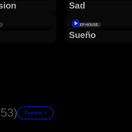
sion
Sad
E
DEEP HOUSE
Sueño
(53)
Tout voir