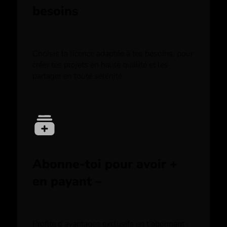
besoins
Choisis la licence adaptée à tes besoins, pour
créer tes projets en haute qualité et les
partager en toute sérénité.
Abonne-toi pour avoir +
en payant –
Profite d’avantages exclusifs en t’abonnant :