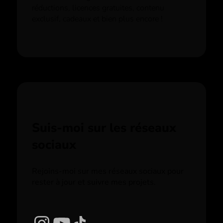
réductions, licences gratuites, contenu
exclusif, cadeaux et bien plus encore !
Suis-moi sur les réseaux
sociaux
Rejoins-moi sur mes réseaux sociaux pour
rester à jour et suivre mes projets.
Instagram
YouTube
TikTok