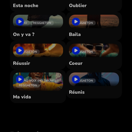
Esta noche
Oublier
AFRO
REGGAETON
REGGAETON
On y va ?
Baila
REGGAETON
REGGAETON
Réussir
Coeur
PIANO VOIX (NO DRUMS)
REGGAETON
REGGAETON
Réunis
Ma vida