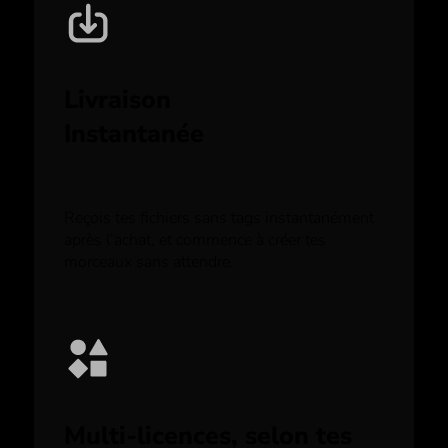
Livraison
Instantanée
Reçois tes fichiers sans tags instantanément
après l’achat, et commence à créer tes
morceaux sans attendre.
Multi-licences, selon tes