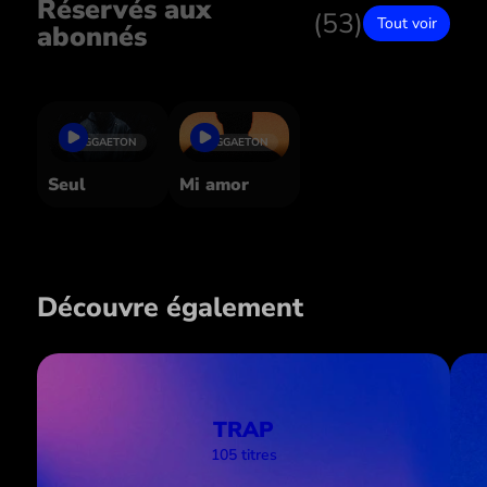
Réservés aux
(53)
Tout voir
abonnés
REGGAETON
REGGAETON
Seul
Mi amor
Découvre également
TRAP
105 titres