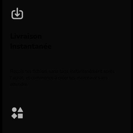
Livraison
Instantanée
Reçois tes fichiers sans tags instantanément après
l’achat, et commence à créer tes morceaux sans
attendre.