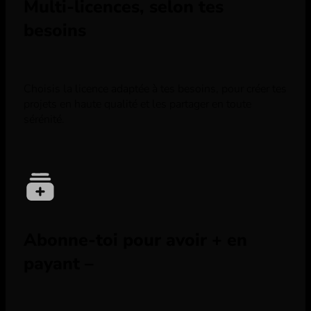
Multi-licences, selon tes
besoins
Choisis la licence adaptée à tes besoins, pour créer tes
projets en haute qualité et les partager en toute
sérénité.
Abonne-toi pour avoir + en
payant –