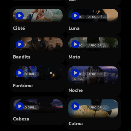
TRAP
AFRO
AFRO DRILL
Ciblé
Luna
TRAP
AFRO
AFRO DRILL
Bandits
Moto
AFRO DRILL
AFRO
AFRO DRILL
DRILL
Fantôme
Noche
AFRO DRILL
AFRO
AFRO DRILL
DRILL
Cabeza
Calma