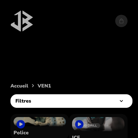
Artiste :
VEN1
Accueil
VEN1
Filtres
AFRO DRILL
Police
ICE