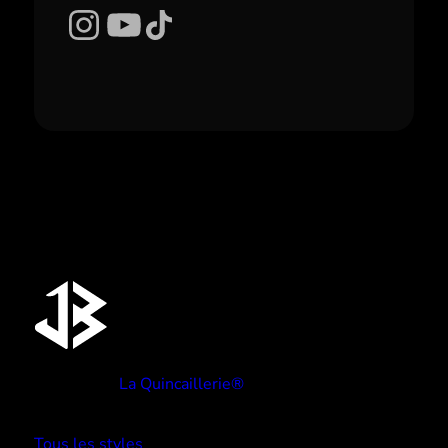
Instagram
YouTube
TikTok
Réalisé par
La Quincaillerie®
TYPE BEATS
Tous les styles