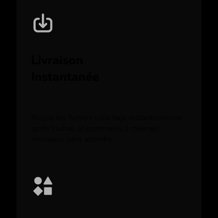
Livraison
Instantanée
Reçois tes fichiers sans tags instantanément
après l’achat, et commence à créer tes
morceaux sans attendre.