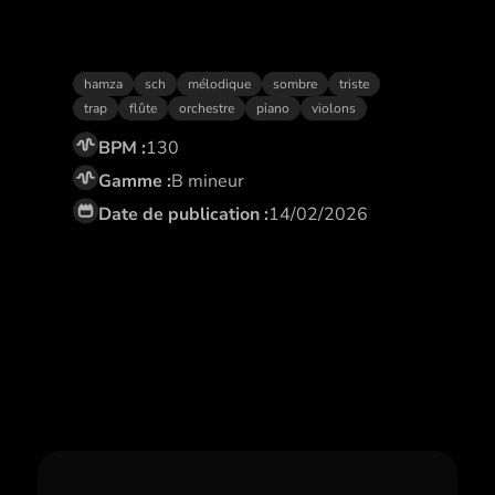
Fardeau
hamza
sch
mélodique
sombre
triste
trap
flûte
orchestre
piano
violons
BPM :
130
Gamme :
B mineur
Date de publication :
14/02/2026
Abonne toi,
et profite de remises
exclusives