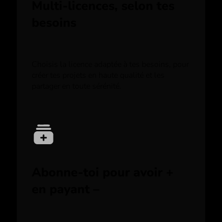
Multi-licences, selon tes
besoins
Choisis la licence adaptée à tes besoins, pour
créer tes projets en haute qualité et les
partager en toute sérénité.
Abonne-toi pour avoir +
en payant –