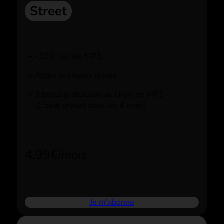
Street
-30% sur les MP3
Accès aux beats privés
3 beats gratuits/an au choix en MP3
(1 beat gratuit tous les 4 mois)
4,99€/mois
Je m’abonne