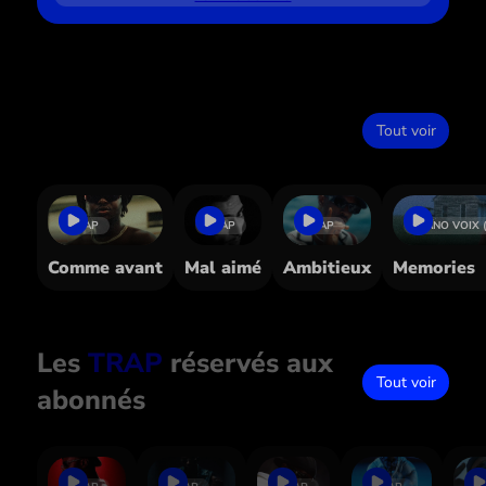
Dans le même style
Tout voir
TRAP
TRAP
TRAP
PIANO VOIX 
Comme avant
Mal aimé
Ambitieux
Memories
Les
TRAP
réservés aux
Tout voir
abonnés