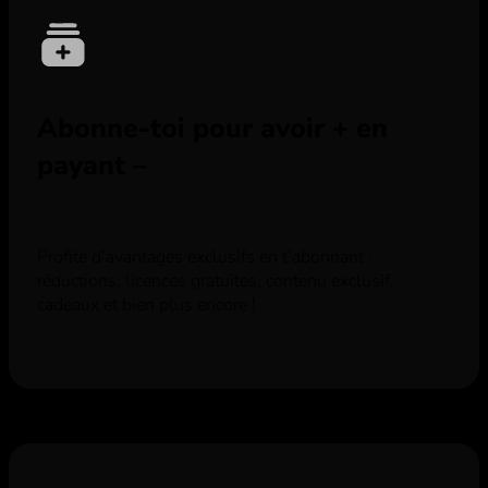
Abonne-toi pour avoir + en
payant –
Profite d’avantages exclusifs en t’abonnant :
réductions, licences gratuites, contenu exclusif,
cadeaux et bien plus encore !