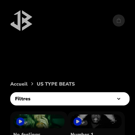
Artiste :
US TYPE BEATS
Accueil
US TYPE BEATS
Filtres
TRAP
TRAP
No feelings
Number 1