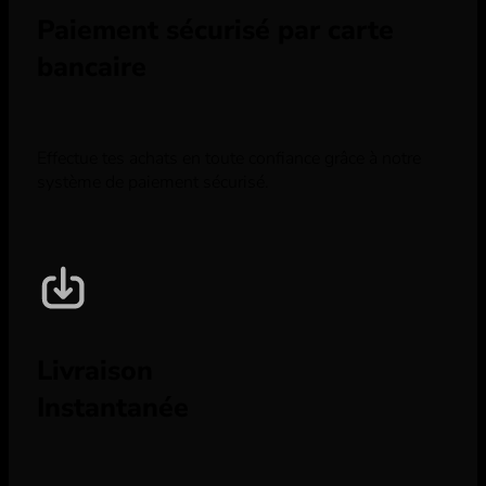
Paiement sécurisé par carte
bancaire
Effectue tes achats en toute confiance grâce à notre
système de paiement sécurisé.
Livraison
Instantanée