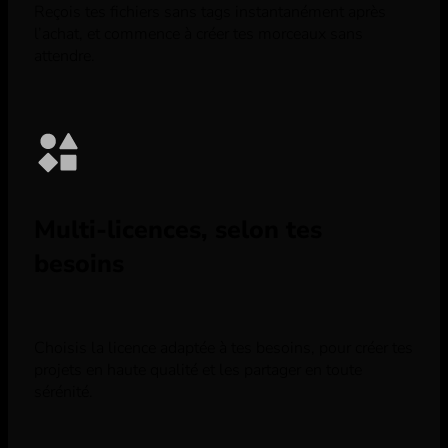
Reçois tes fichiers sans tags instantanément après
l’achat, et commence à créer tes morceaux sans
attendre.
Multi-licences, selon tes
besoins
Choisis la licence adaptée à tes besoins, pour créer tes
projets en haute qualité et les partager en toute
sérénité.