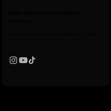
Suis-moi sur les réseaux
sociaux
Rejoins-moi sur mes réseaux sociaux pour rester à
jour et suivre mes projets.
Instagram
YouTube
TikTok