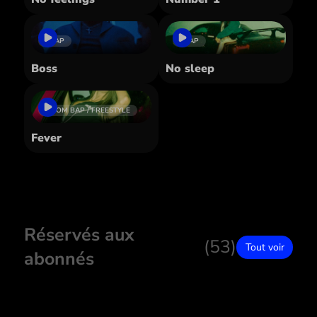
TRAP
TRAP
Boss
No sleep
BOOM BAP / FREESTYLE
Fever
Réservés aux
(53)
Tout voir
abonnés