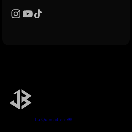
Instagram
YouTube
TikTok
Réalisé par
La Quincaillerie®
TYPE BEATS