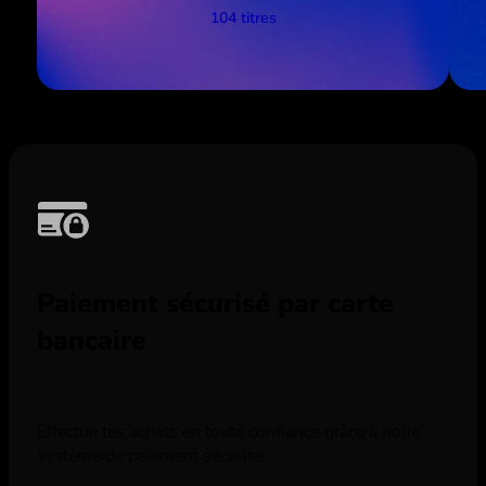
104 titres
Paiement sécurisé par carte
bancaire
Effectue tes achats en toute confiance grâce à notre
système de paiement sécurisé.