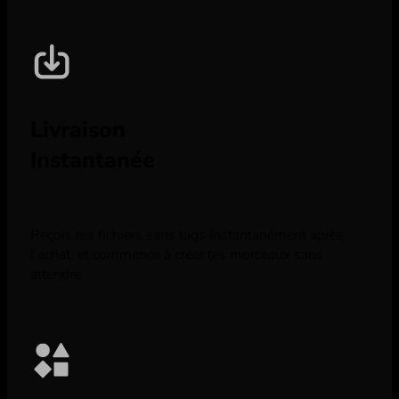
Livraison
Instantanée
Reçois tes fichiers sans tags instantanément après
l’achat, et commence à créer tes morceaux sans
attendre.