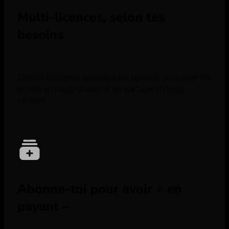
Multi-licences, selon tes
besoins
Choisis la licence adaptée à tes besoins, pour créer tes
projets en haute qualité et les partager en toute
sérénité.
Abonne-toi pour avoir + en
payant –