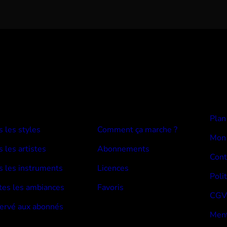
E BEATS
Devenir abonné
Plan
s les styles
Comment ça marche ?
Mon
 les artistes
Abonnements
Cont
s les instruments
Licences
Poli
tes les ambiances
Favoris
CGV
ervé aux abonnés
Ment