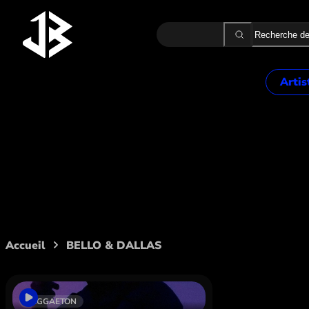
Recherche
Artis
2 MÈT
ALON
ALPH
Artiste :
BELLO 
AMK
ASAK
B.B. 
BA2
BEKA
Accueil
BELLO & DALLAS
BELLO
BOOB
BOUS
REGGAETON