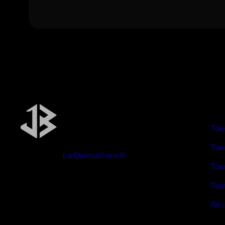
TYP
Tou
Tous
Réalisé par
La Quincaillerie®
Tou
Tou
Rés