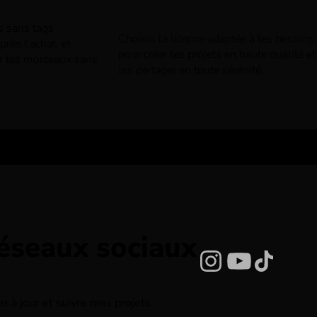
rs sans tags
Choisis la licence adaptée à tes besoins,
rès l’achat, et
pour créer tes projets en haute qualité et
r tes morceaux sans
les partager en toute sérénité.
réseaux sociaux
Instagram
YouTub
TikTo
 à jour et suivre mes projets.