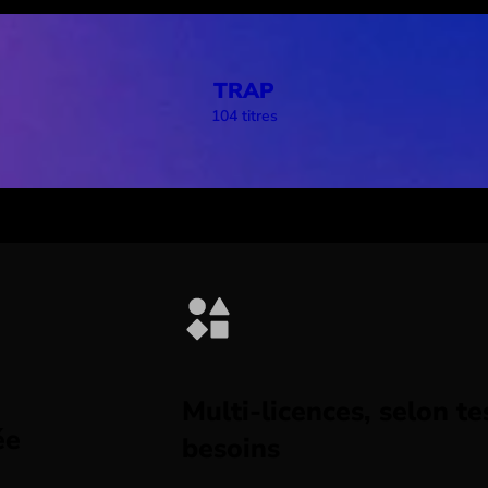
TRAP
104 titres
Multi-licences, selon te
ée
besoins