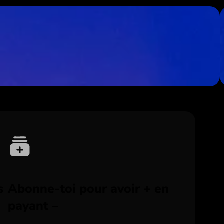
s
Abonne-toi pour avoir + en
payant –