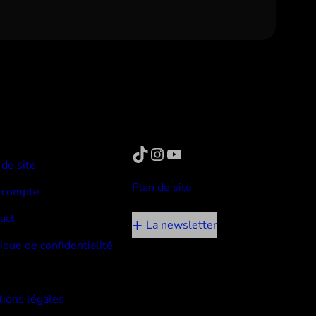
TikTok
Instagram
YouTube
 de site
Plan de site
 compte
act
La newsletter
tique de confidentialité
ions légales