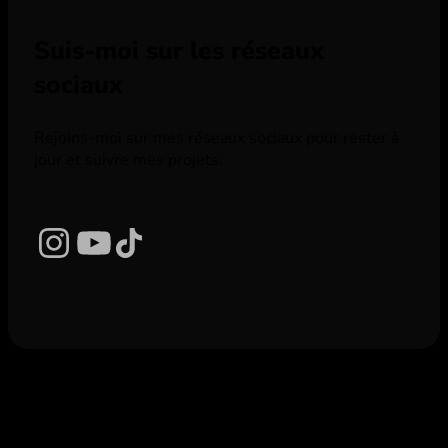
Suis-moi sur les réseaux
sociaux
Rejoins-moi sur mes réseaux sociaux pour rester à
jour et suivre mes projets.
Instagram
YouTube
TikTok