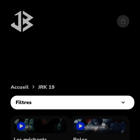
Artiste :
JRK 19
Accueil
JRK 19
Filtres
TRAP
BRAZILIAN FUNK
Les méchants
Rolex