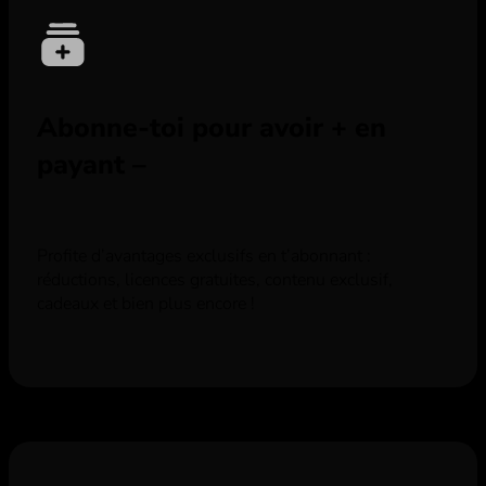
Abonne-toi pour avoir + en
payant –
Profite d’avantages exclusifs en t’abonnant :
réductions, licences gratuites, contenu exclusif,
cadeaux et bien plus encore !