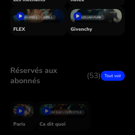
AFRO DRILL
DRILL
BRAZILIAN FUNK
FLEX
Givenchy
Réservés aux
(53)
Tout voir
abonnés
TRAP
BOOM BAP / FREESTYLE
Paris
Ca dit quoi