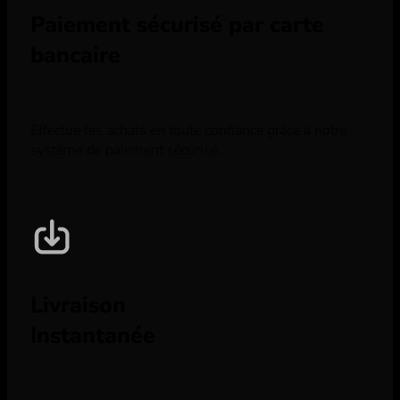
Paiement sécurisé par carte
bancaire
Effectue tes achats en toute confiance grâce à notre
système de paiement sécurisé.
Livraison
Instantanée