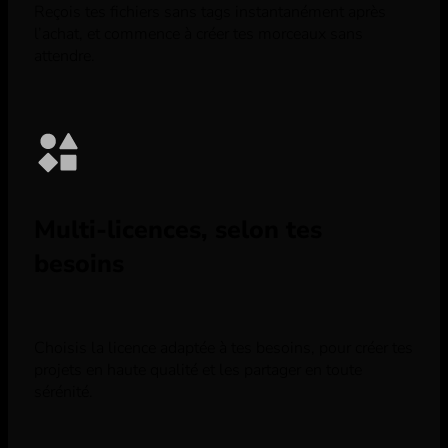
Reçois tes fichiers sans tags instantanément après
l’achat, et commence à créer tes morceaux sans
attendre.
Multi-licences, selon tes
besoins
Choisis la licence adaptée à tes besoins, pour créer tes
projets en haute qualité et les partager en toute
sérénité.