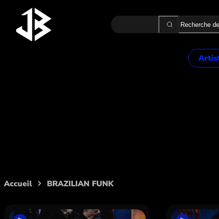
Recherche
Artis
2 MÈT
ALON
ALPH
Style :
BRAZILIA
AMK
ASAK
B.B. 
BA2
BEKA
BELLO
Accueil
BRAZILIAN FUNK
BOOB
BOUS