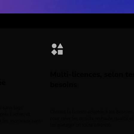
Multi-licences, selon te
ée
besoins
rs sans tags
Choisis la licence adaptée à tes besoins,
rès l’achat, et
pour créer tes projets en haute qualité et
r tes morceaux sans
les partager en toute sérénité.