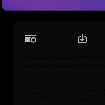
Livraison
Paiement sécurisé
Instantan
par carte bancaire
Reçois tes fichie
Effectue tes achats en toute
instantanément ap
confiance grâce à notre
commence à crée
système de paiement sécurisé.
attendre.