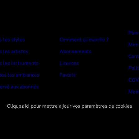
E BEATS
Devenir abonné
Plan
s les styles
Comment ça marche ?
Mon
 les artistes
Abonnements
Cont
s les instruments
Licences
Poli
tes les ambiances
Favoris
CGV
ervé aux abonnés
Ment
Cliquez ici pour mettre à jour vos paramètres de cookies