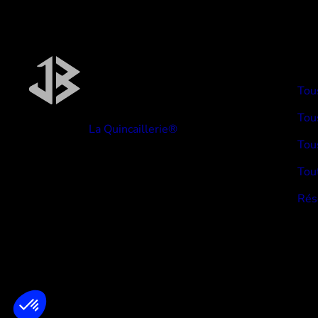
TYP
Tou
Tous
Réalisé par
La Quincaillerie®
Tou
Tou
Rés