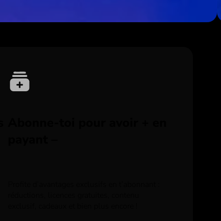
s
Abonne-toi pour avoir + en
payant –
Profite d’avantages exclusifs en t’abonnant :
réductions, licences gratuites, contenu
exclusif, cadeaux et bien plus encore !