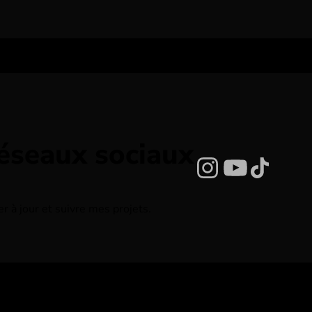
réseaux sociaux
Instagram
YouTub
TikTo
 à jour et suivre mes projets.