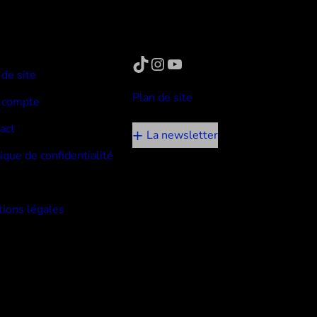
TikTok
Instagram
YouTube
 de site
Plan de site
 compte
act
La newsletter
tique de confidentialité
ions légales