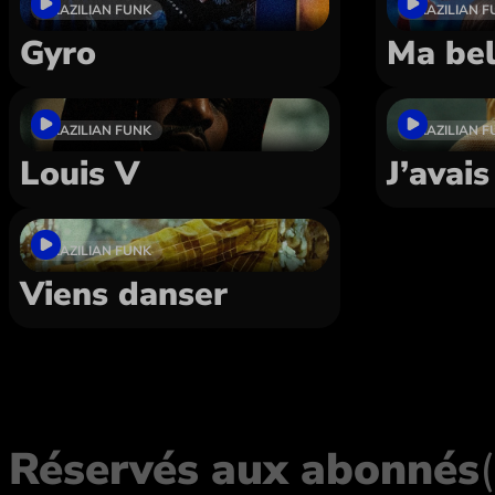
BRAZILIAN FUNK
BRAZILIAN F
Gyro
Ma bel
BRAZILIAN FUNK
BRAZILIAN F
Louis V
J’avai
BRAZILIAN FUNK
Viens danser
Réservés aux abonnés