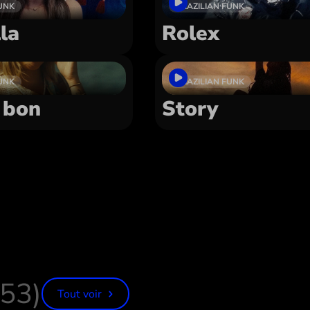
UNK
BRAZILIAN FUNK
la
Rolex
UNK
BRAZILIAN FUNK
s bon
Story
(53)
Tout voir