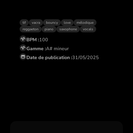
Baila
tif
vacra
bouncy
love
mélodique
reggaeton
piano
saxophone
vocals
BPM :
100
Gamme :
A# mineur
Date de publication :
31/05/2025
Abonne toi,
et profite de remises
exclusives