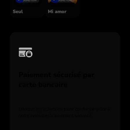
REGGAETON
REGGAETON
Seul
Mi amor
Paiement sécurisé par
carte bancaire
Effectue tes achats en toute confiance grâce à
notre système de paiement sécurisé.