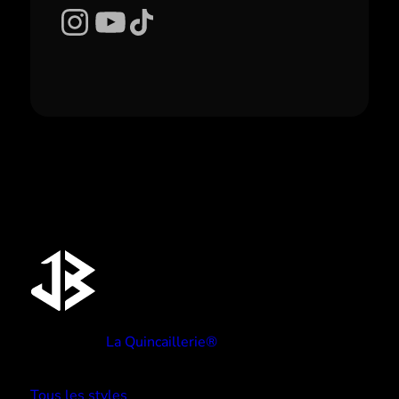
Instagram
YouTube
TikTok
Réalisé par
La Quincaillerie®
TYPE BEATS
Tous les styles