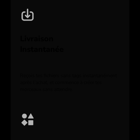
Livraison
Instantanée
Reçois tes fichiers sans tags instantanément
après l’achat, et commence à créer tes
morceaux sans attendre.