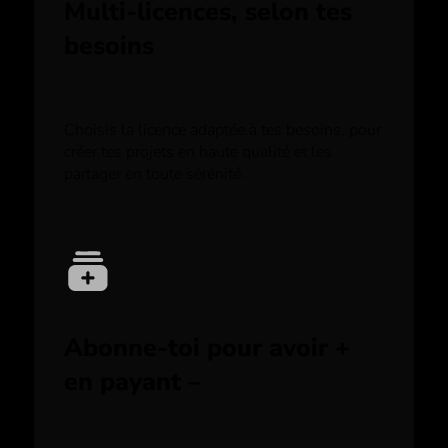
Multi-licences, selon tes
besoins
Choisis la licence adaptée à tes besoins, pour
créer tes projets en haute qualité et les
partager en toute sérénité.
Abonne-toi pour avoir +
en payant –