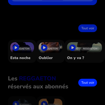
Dans le même style
Tout voir
REGGAETON
REGGAETON
AFRO
REGGAETON
Esta noche
Oublier
On y va ?
Les
REGGAETON
Tout voir
réservés aux abonnés