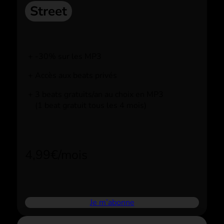
Street
-30% sur les MP3
Accès aux beats privés
3 beats gratuits/an au choix en MP3
(1 beat gratuit tous les 4 mois)
4,99€/mois
Je m’abonne