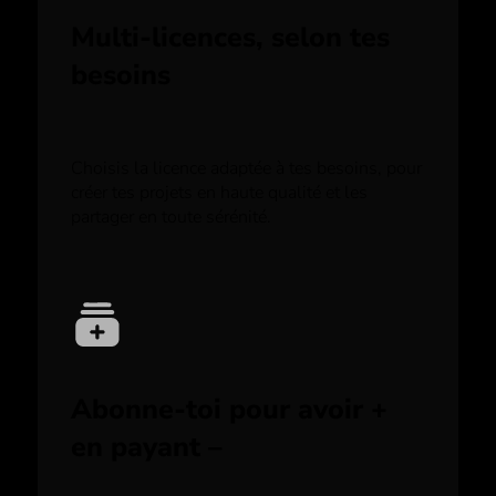
Multi-licences, selon tes
besoins
Choisis la licence adaptée à tes besoins, pour
créer tes projets en haute qualité et les
partager en toute sérénité.
Abonne-toi pour avoir +
en payant –