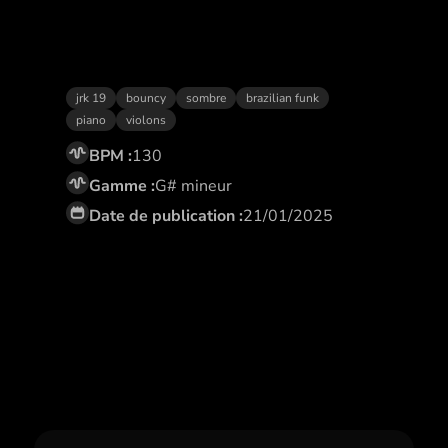
Givenchy
jrk 19
bouncy
sombre
brazilian funk
piano
violons
BPM :
130
Gamme :
G# mineur
Date de publication :
21/01/2025
Abonne toi,
et profite de remises
exclusives