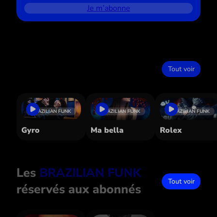
Je m’abonne
Dans le même style
Tout voir
BRAZILIAN FUNK
BRAZILIAN FUNK
BRAZILIAN FUNK
Gyro
Ma bella
Rolex
Les
BRAZILIAN FUNK
Tout voir
réservés aux abonnés