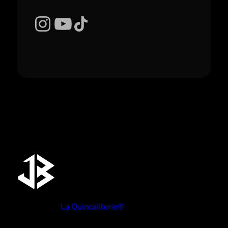
Instagram
YouTube
TikTok
Réalisé par
La Quincaillerie®
TYPE BEATS