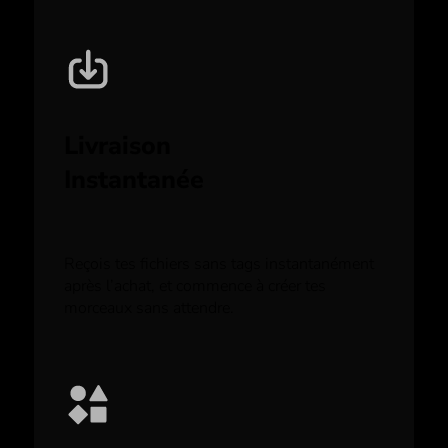
Livraison
Instantanée
Reçois tes fichiers sans tags instantanément
après l’achat, et commence à créer tes
morceaux sans attendre.