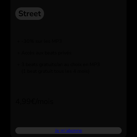
Street
-30% sur les MP3
Accès aux beats privés
3 beats gratuits/an au choix en MP3
(1 beat gratuit tous les 4 mois)
4,99€/mois
Je m’abonne