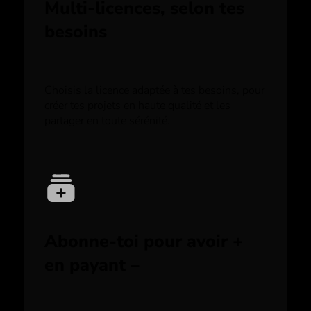
Multi-licences, selon tes
besoins
Choisis la licence adaptée à tes besoins, pour
créer tes projets en haute qualité et les
partager en toute sérénité.
Abonne-toi pour avoir +
en payant –