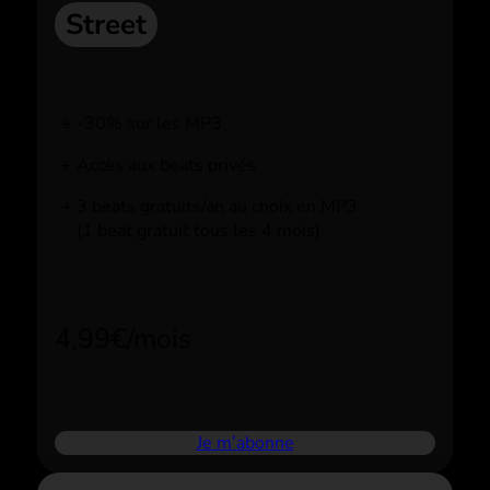
Street
-30% sur les MP3
Accès aux beats privés
3 beats gratuits/an au choix en MP3
(1 beat gratuit tous les 4 mois)
4,99€/mois
Je m’abonne