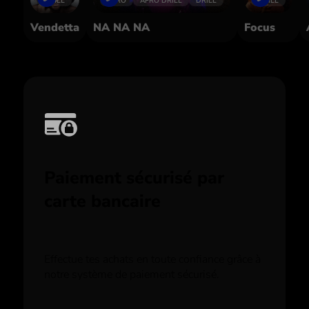
DRILL
AFRO
AFRO DRILL
DRILL
DRILL
Vendetta
NA NA NA
Focus
Paiement sécurisé par
carte bancaire
Effectue tes achats en toute confiance grâce à
notre système de paiement sécurisé.