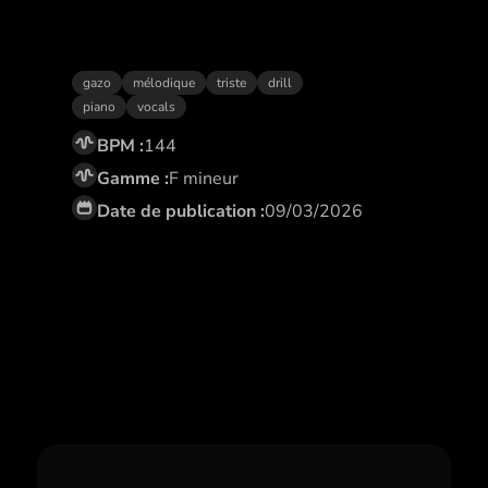
Mauvais choix
gazo
mélodique
triste
drill
piano
vocals
BPM :
144
Gamme :
F mineur
Date de publication :
09/03/2026
Abonne toi,
et profite de remises
exclusives