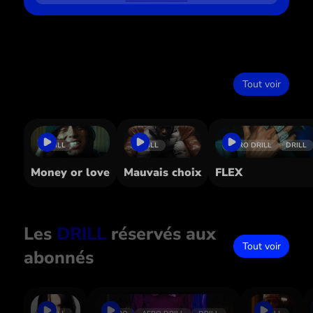
Dans le même style
Tout voir
DRILL
DRILL
AFRO DRILL
DRILL
Money or love
Mauvais choix
FLEX
Les
DRILL
réservés aux
Tout voir
abonnés