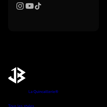
Instagram
YouTube
TikTok
Réalisé par
La Quincaillerie®
TYPE BEATS
Tous les styles