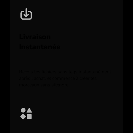
Livraison
Instantanée
Reçois tes fichiers sans tags instantanément
après l’achat, et commence à créer tes
morceaux sans attendre.