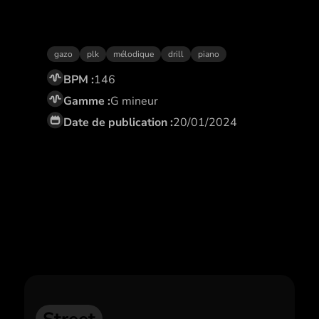
Ma life
gazo
plk
mélodique
drill
piano
BPM :
146
Gamme :
G mineur
Date de publication :
20/01/2024
Abonne toi,
et profite de remises
exclusives