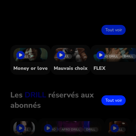
Dans le même style
Tout voir
DRILL
DRILL
AFRO DRILL
DRILL
Money or love
Mauvais choix
FLEX
Les
DRILL
réservés aux
Tout voir
abonnés
DRILL
AFRO
AFRO DRILL
DRILL
DRILL