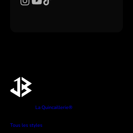
Instagram
YouTube
TikTok
Réalisé par
La Quincaillerie®
TYPE BEATS
Tous les styles