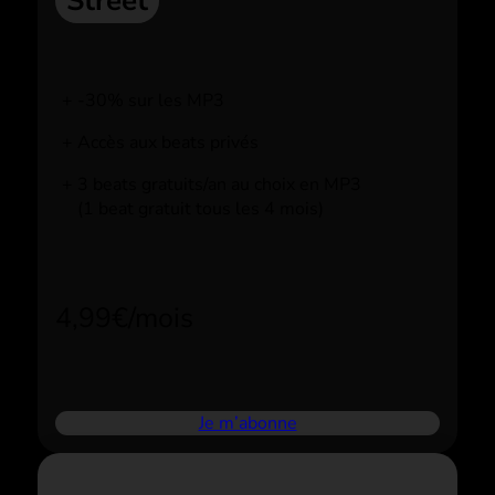
Street
-30% sur les MP3
Accès aux beats privés
3 beats gratuits/an au choix en MP3
(1 beat gratuit tous les 4 mois)
4,99€/mois
Je m’abonne