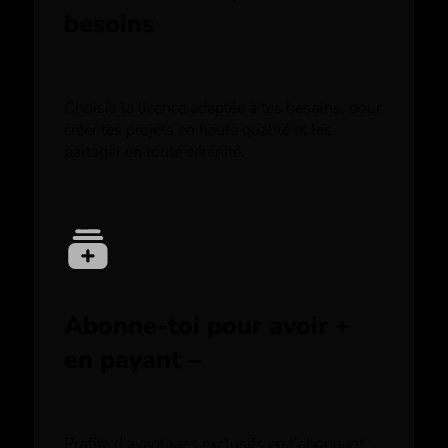
besoins
Choisis la licence adaptée à tes besoins, pour
créer tes projets en haute qualité et les
partager en toute sérénité.
Abonne-toi pour avoir +
en payant –
Profite d’avantages exclusifs en t’abonnant :