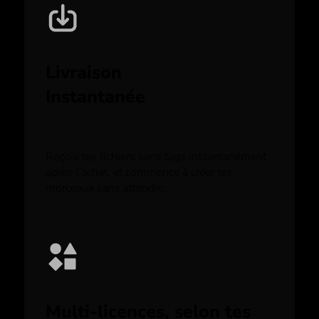
Livraison
Instantanée
Reçois tes fichiers sans tags instantanément
après l’achat, et commence à créer tes
morceaux sans attendre.
Multi-licences, selon tes