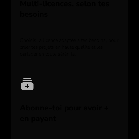
Multi-licences, selon tes
besoins
Choisis la licence adaptée à tes besoins, pour
créer tes projets en haute qualité et les
partager en toute sérénité.
Abonne-toi pour avoir +
en payant –