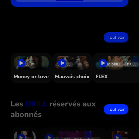
Dans le même style
Tout voir
DRILL
DRILL
AFRO DRILL
DRILL
Money or love
Mauvais choix
FLEX
Les
DRILL
réservés aux
Tout voir
abonnés