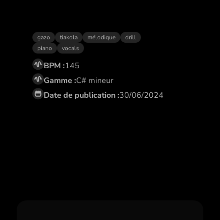
Joie de vivre
gazo
tiakola
mélodique
drill
piano
vocals
BPM :
145
Gamme :
C# mineur
Date de publication :
30/06/2024
Abonne toi,
et profite de remises
exclusives