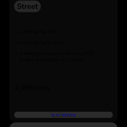
Street
-30% sur les MP3
Accès aux beats privés
3 beats gratuits/an au choix en MP3
(1 beat gratuit tous les 4 mois)
4,99€/mois
Je m’abonne