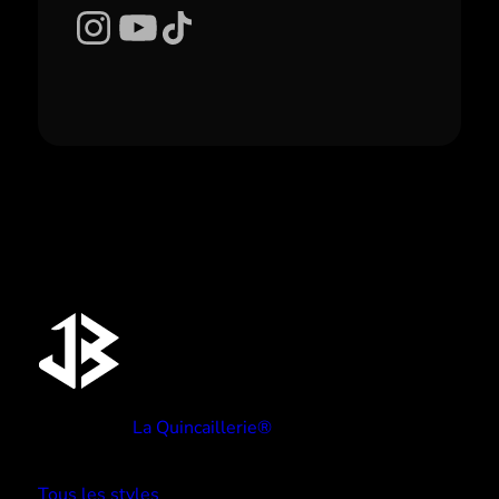
Instagram
YouTube
TikTok
Réalisé par
La Quincaillerie®
TYPE BEATS
Tous les styles