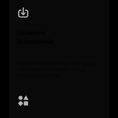
Livraison
Instantanée
Reçois tes fichiers sans tags instantanément
après l’achat, et commence à créer tes
morceaux sans attendre.