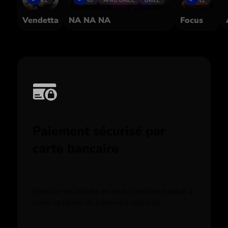
DRILL
AFRO
AFRO DRILL
DRILL
DRILL
Vendetta
NA NA NA
Focus
Paiement sécurisé par
carte bancaire
Effectue tes achats en toute confiance grâce à
notre système de paiement sécurisé.