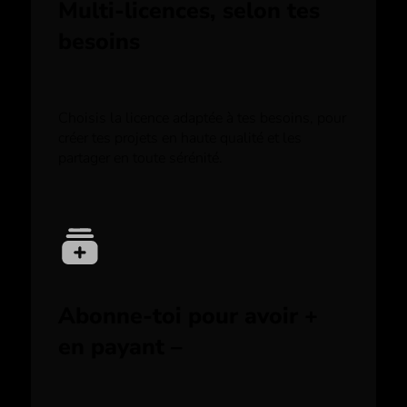
Multi-licences, selon tes
besoins
Choisis la licence adaptée à tes besoins, pour
créer tes projets en haute qualité et les
partager en toute sérénité.
Abonne-toi pour avoir +
en payant –