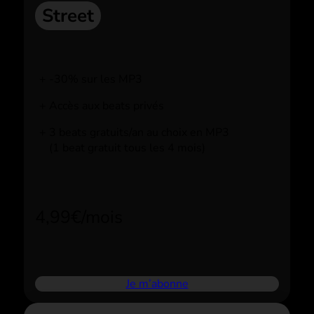
Street
-30% sur les MP3
Accès aux beats privés
3 beats gratuits/an au choix en MP3
(1 beat gratuit tous les 4 mois)
4,99€/mois
Je m’abonne