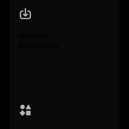
Livraison
Instantanée
Reçois tes fichiers sans tags instantanément
après l’achat, et commence à créer tes
morceaux sans attendre.