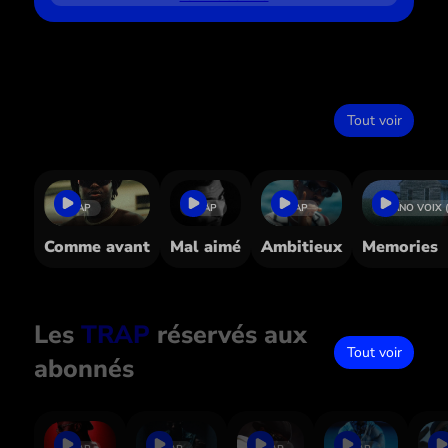
Dans le même style
Tout voir
TRAP
TRAP
TRAP
PIANO VOIX 
Comme avant
Mal aimé
Ambitieux
Memories
Les
TRAP
réservés aux
Tout voir
abonnés