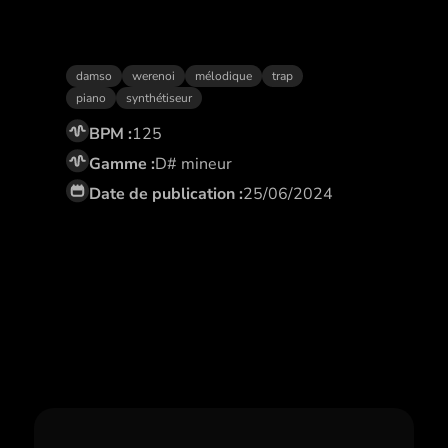
Recherché
damso
werenoi
mélodique
trap
piano
synthétiseur
BPM :
125
Gamme :
D# mineur
Date de publication :
25/06/2024
Abonne toi,
et profite de remises
exclusives