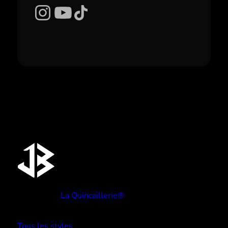
Instagram
YouTube
TikTok
Réalisé par
La Quincaillerie®
TYPE BEATS
Tous les styles