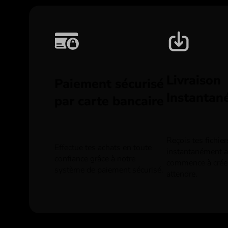
Livraison
Paiement sécurisé
Instantan
par carte bancaire
Reçois tes fichie
Effectue tes achats en toute
instantanément ap
confiance grâce à notre
commence à crée
système de paiement sécurisé.
attendre.