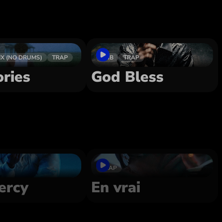
IX (NO DRUMS)
TRAP
RNB
TRAP
ries
God Bless
TRAP
ercy
En vrai