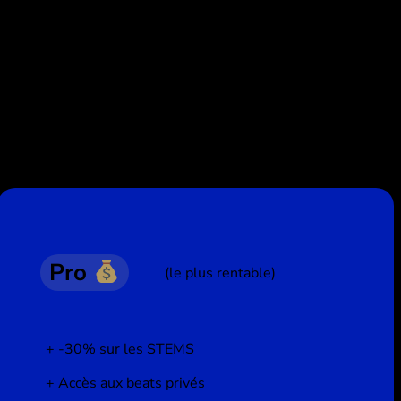
Pro
(le plus rentable)
-30% sur les STEMS
Accès aux beats privés