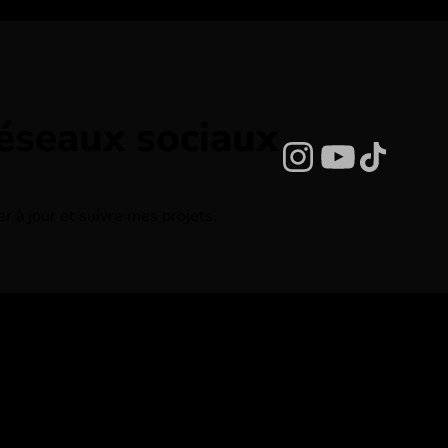
réseaux sociaux
Instagram
YouTub
TikTo
 à jour et suivre mes projets.