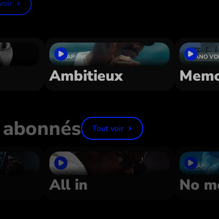
voir
TRAP
PIANO VO
Ambitieux
Memo
 abonnés
Tout voir
TRAP
TRAP
All in
No m