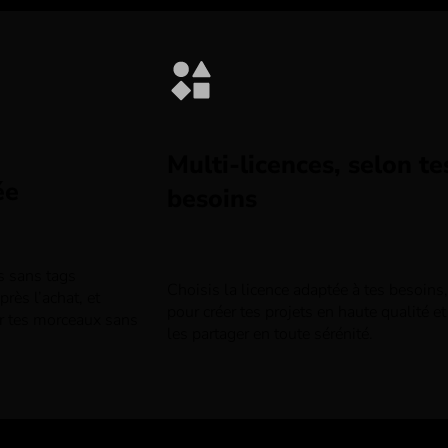
Multi-licences, selon te
ée
besoins
rs sans tags
Choisis la licence adaptée à tes besoins,
rès l’achat, et
pour créer tes projets en haute qualité et
r tes morceaux sans
les partager en toute sérénité.