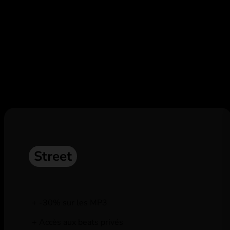
Abonne toi,
et profite de remises e
Street
-30% sur les MP3
Accès aux beats privés