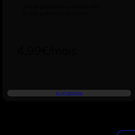
3 beats gratuits/an au choix en MP3
(1 beat gratuit tous les 4 mois)
4,99€/mois
Je m’abonne