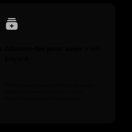
s
Abonne-toi pour avoir + en
payant –
Profite d’avantages exclusifs en t’abonnant :
réductions, licences gratuites, contenu
exclusif, cadeaux et bien plus encore !