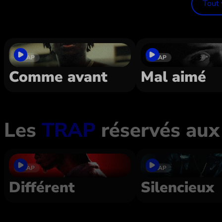
Dans le même style
Tout 
TRAP
TRAP
Comme avant
Mal aimé
Les
TRAP
réservés aux
TRAP
TRAP
Différent
Silencieux