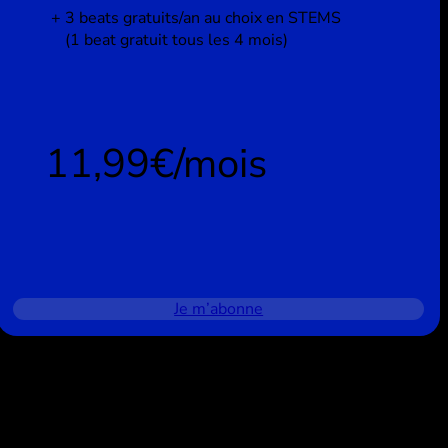
3 beats gratuits/an au choix en STEMS
(1 beat gratuit tous les 4 mois)
11,99€/mois
Je m’abonne