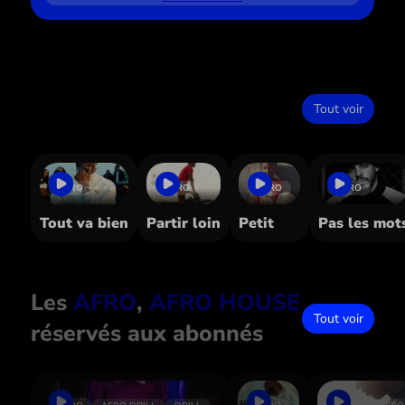
Dans le même style
Tout voir
AFRO
AFRO
AFRO
AFRO
Tout va bien
Partir loin
Petit
Pas les mot
Les
AFRO
, 
AFRO HOUSE
Tout voir
réservés aux abonnés