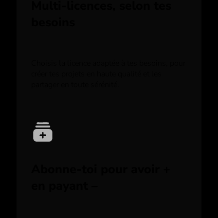
Multi-licences, selon tes
besoins
Choisis la licence adaptée à tes besoins, pour
créer tes projets en haute qualité et les
partager en toute sérénité.
Abonne-toi pour avoir +
en payant –