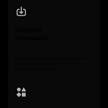
Livraison
Instantanée
Reçois tes fichiers sans tags instantanément
après l’achat, et commence à créer tes
morceaux sans attendre.