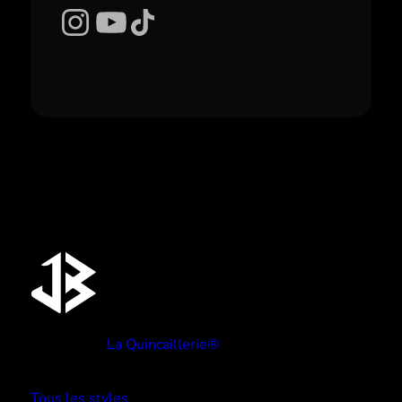
Instagram
YouTube
TikTok
Réalisé par
La Quincaillerie®
TYPE BEATS
Tous les styles