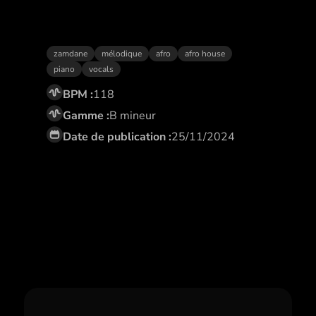
Vivre caché
zamdane
mélodique
afro
afro house
piano
vocals
BPM :
118
Gamme :
B mineur
Date de publication :
25/11/2024
Abonne toi,
et profite de remises
exclusives