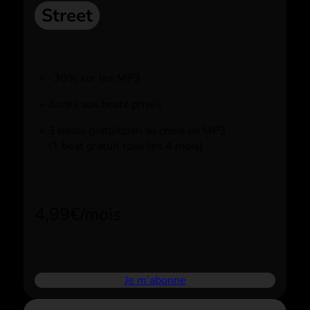
Street
-30% sur les MP3
Accès aux beats privés
3 beats gratuits/an au choix en MP3
(1 beat gratuit tous les 4 mois)
4,99€/mois
Je m’abonne