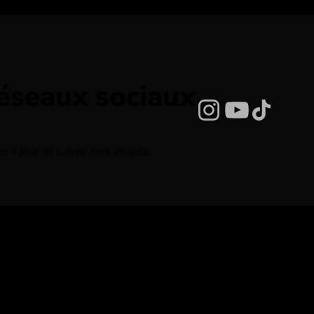
réseaux sociaux
Instagram
YouTub
TikTo
 à jour et suivre mes projets.