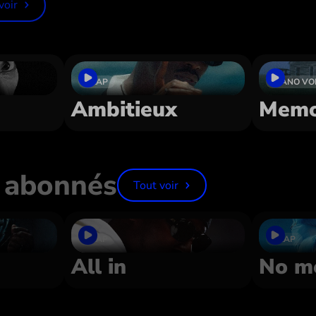
voir
TRAP
PIANO VO
Ambitieux
Memo
 abonnés
Tout voir
TRAP
TRAP
All in
No m