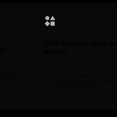
Multi-licences, selon te
ée
besoins
rs sans tags
Choisis la licence adaptée à tes besoins,
rès l’achat, et
pour créer tes projets en haute qualité et
r tes morceaux sans
les partager en toute sérénité.