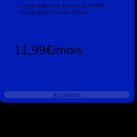
3 beats gratuits/an au choix en STEMS
(1 beat gratuit tous les 4 mois)
11,99€/mois
Je m’abonne