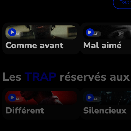
Dans le même style
Tout 
TRAP
TRAP
Comme avant
Mal aimé
Les
TRAP
réservés aux
TRAP
TRAP
Différent
Silencieux