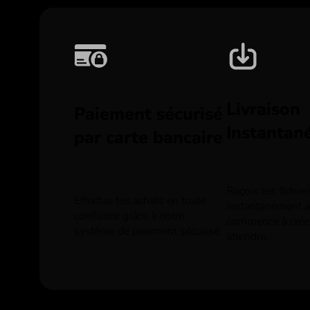
Livraison
Paiement sécurisé
Instantan
par carte bancaire
Reçois tes fichie
Effectue tes achats en toute
instantanément ap
confiance grâce à notre
commence à crée
système de paiement sécurisé.
attendre.