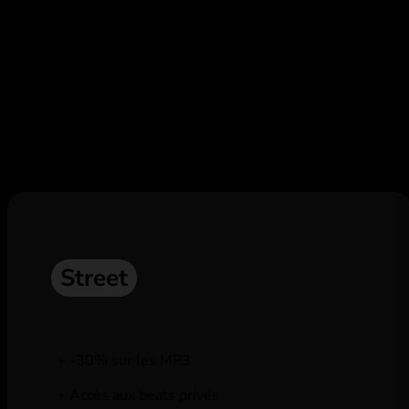
Abonne toi,
et profite de remises e
Street
-30% sur les MP3
Accès aux beats privés