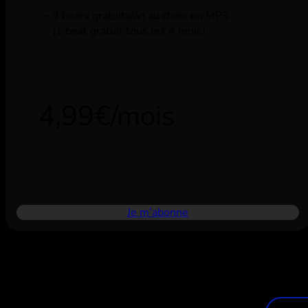
3 beats gratuits/an au choix en MP3
(1 beat gratuit tous les 4 mois)
4,99€/mois
Je m’abonne