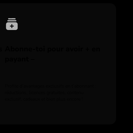
s
Abonne-toi pour avoir + en
payant –
Profite d’avantages exclusifs en t’abonnant :
réductions, licences gratuites, contenu
exclusif, cadeaux et bien plus encore !