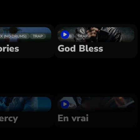
IX (NO DRUMS)
TRAP
RNB
TRAP
ries
God Bless
TRAP
ercy
En vrai