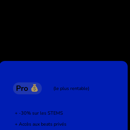
Pro
(le plus rentable)
-30% sur les STEMS
Accès aux beats privés