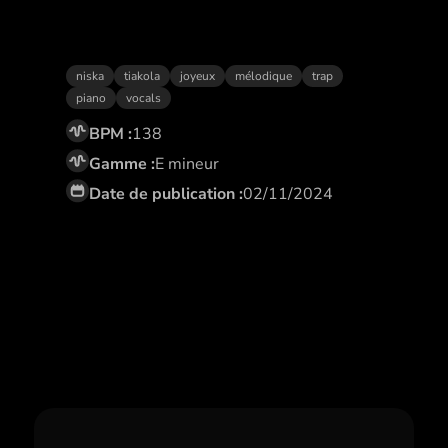
Une prière
niska
tiakola
joyeux
mélodique
trap
piano
vocals
BPM :
138
Gamme :
E mineur
Date de publication :
02/11/2024
Abonne toi,
et profite de remises
exclusives