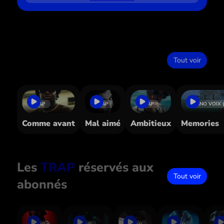
Dans le même style
Tout voir
TRAP
TRAP
TRAP
PIANO VOIX 
Comme avant
Mal aimé
Ambitieux
Memories
Les
TRAP
réservés aux
Tout voir
abonnés