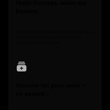
Multi-licences, selon tes
besoins
Choisis la licence adaptée à tes besoins, pour
créer tes projets en haute qualité et les
partager en toute sérénité.
Abonne-toi pour avoir +
en payant –