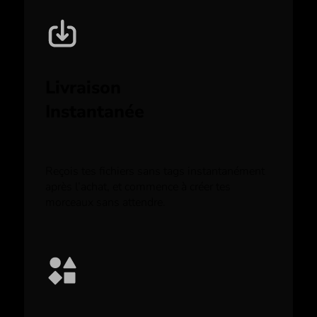
Livraison
Instantanée
Reçois tes fichiers sans tags instantanément
après l’achat, et commence à créer tes
morceaux sans attendre.