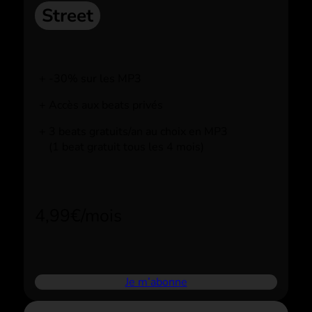
Street
-30% sur les MP3
Accès aux beats privés
3 beats gratuits/an au choix en MP3
(1 beat gratuit tous les 4 mois)
4,99€/mois
Je m’abonne