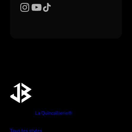
Instagram
YouTube
TikTok
Réalisé par
La Quincaillerie®
TYPE BEATS
Tous les styles