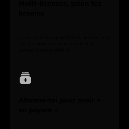
Multi-licences, selon tes
besoins
Choisis la licence adaptée à tes besoins, pour
créer tes projets en haute qualité et les
partager en toute sérénité.
Abonne-toi pour avoir +
en payant –