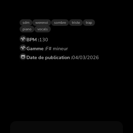
Tueur
sdm
werenoi
sombre
triste
trap
piano
vocals
BPM :
130
Gamme :
F# mineur
Date de publication :
04/03/2026
Abonne toi,
et profite de remises
exclusives