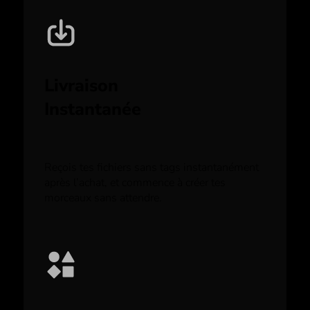
Livraison
Instantanée
Reçois tes fichiers sans tags instantanément
après l’achat, et commence à créer tes
morceaux sans attendre.