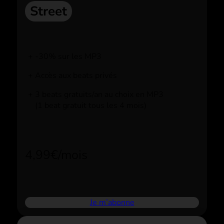
Street
-30% sur les MP3
Accès aux beats privés
3 beats gratuits/an au choix en MP3
(1 beat gratuit tous les 4 mois)
4,99€/mois
Je m’abonne