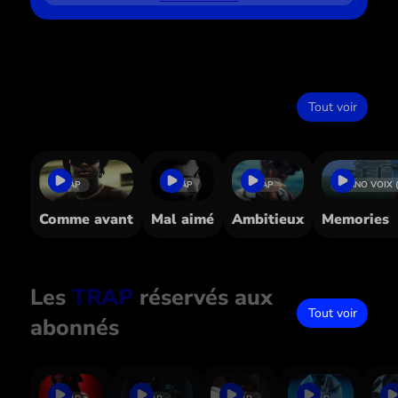
Dans le même style
Tout voir
TRAP
TRAP
TRAP
PIANO VOIX 
Comme avant
Mal aimé
Ambitieux
Memories
Les
TRAP
réservés aux
Tout voir
abonnés