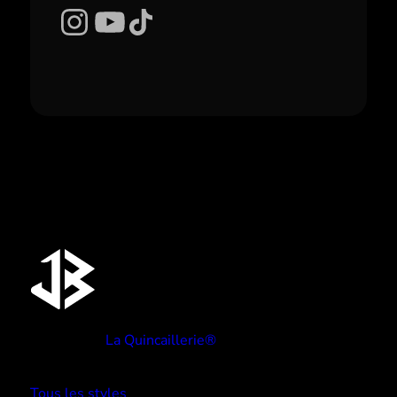
Instagram
YouTube
TikTok
Réalisé par
La Quincaillerie®
TYPE BEATS
Tous les styles