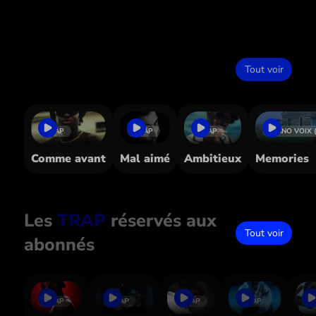
Dans le même style
Tout voir
TRAP
TRAP
TRAP
PIANO VOIX 
Comme avant
Mal aimé
Ambitieux
Memories
Les
TRAP
réservés aux
Tout voir
abonnés
TRAP
TRAP
TRAP
TRAP
T