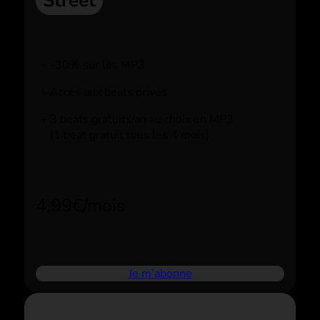
Street
-30% sur les MP3
Accès aux beats privés
3 beats gratuits/an au choix en MP3
(1 beat gratuit tous les 4 mois)
4,99€/mois
Je m’abonne