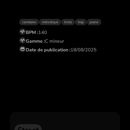
Tout est écrit
zamdane
mélodique
triste
trap
piano
BPM :
140
Gamme :
C mineur
Date de publication :
18/08/2025
Abonne toi,
et profite de remises
exclusives