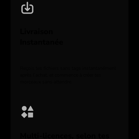
Livraison
Instantanée
Reçois tes fichiers sans tags instantanément
après l’achat, et commence à créer tes
morceaux sans attendre.
Multi-licences, selon tes