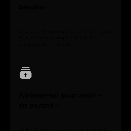
besoins
Choisis la licence adaptée à tes besoins, pour
créer tes projets en haute qualité et les
partager en toute sérénité.
Abonne-toi pour avoir +
en payant –
Profite d’avantages exclusifs en t’abonnant :