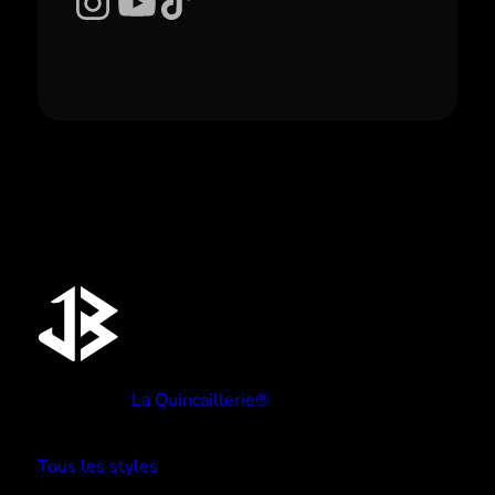
Instagram
YouTube
TikTok
Réalisé par
La Quincaillerie®
TYPE BEATS
Tous les styles