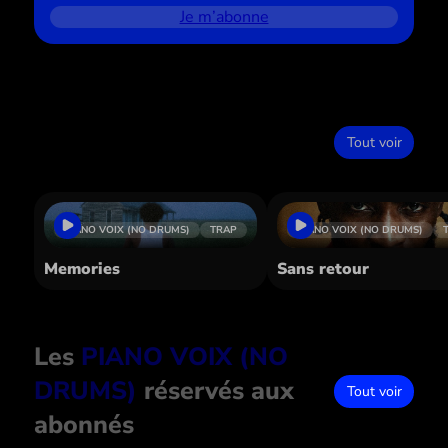
Je m’abonne
Dans le même style
Tout voir
PIANO VOIX (NO DRUMS)
TRAP
PIANO VOIX (NO DRUMS)
Memories
Sans retour
Les
PIANO VOIX (NO
DRUMS)
réservés aux
Tout voir
abonnés