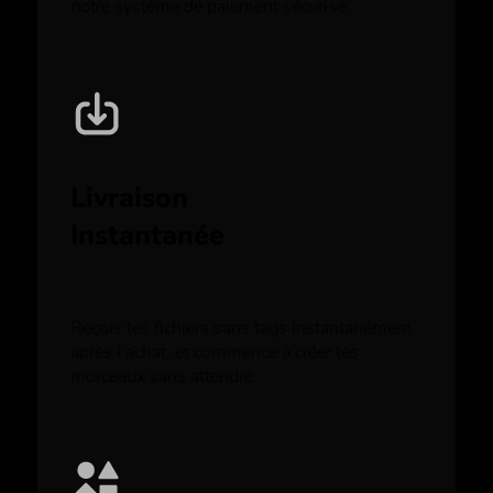
notre système de paiement sécurisé.
Livraison
Instantanée
Reçois tes fichiers sans tags instantanément
après l’achat, et commence à créer tes
morceaux sans attendre.