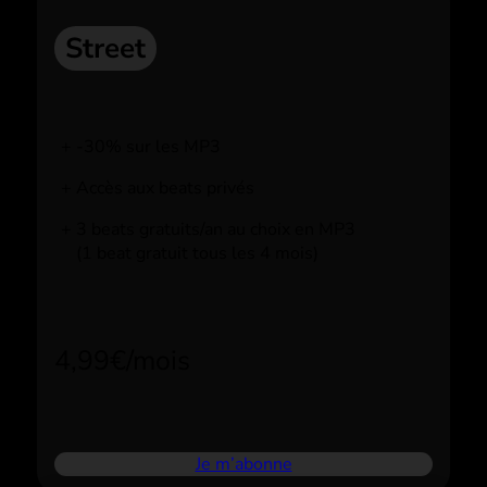
Street
-30% sur les MP3
Accès aux beats privés
3 beats gratuits/an au choix en MP3
(1 beat gratuit tous les 4 mois)
4,99€/mois
Je m’abonne