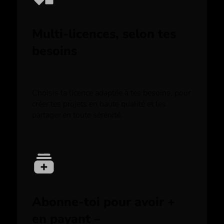
Multi-licences, selon tes
besoins
Choisis la licence adaptée à tes besoins, pour
créer tes projets en haute qualité et les
partager en toute sérénité.
Abonne-toi pour avoir +
en payant –