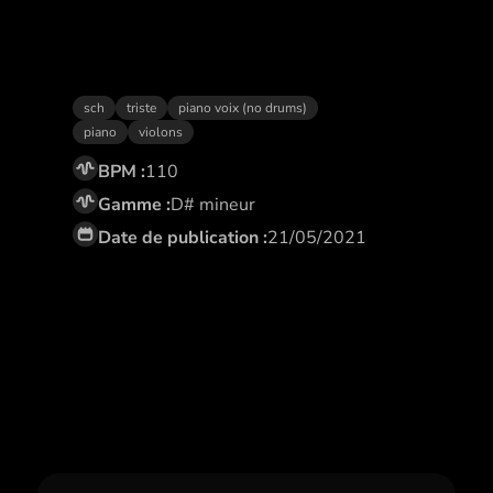
Solitaire
sch
triste
piano voix (no drums)
piano
violons
BPM :
110
Gamme :
D# mineur
Date de publication :
21/05/2021
Abonne toi,
et profite de remises
exclusives