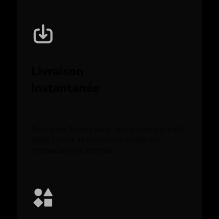
Livraison
Instantanée
Reçois tes fichiers sans tags instantanément
après l’achat, et commence à créer tes
morceaux sans attendre.