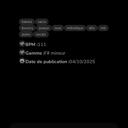
Pas ma faute
tiakola
vacra
bouncy
joyeux
love
mélodique
afro
rnb
piano
vocals
BPM :
111
Gamme :
F# mineur
Date de publication :
04/10/2025
Abonne toi,
et profite de remises
exclusives