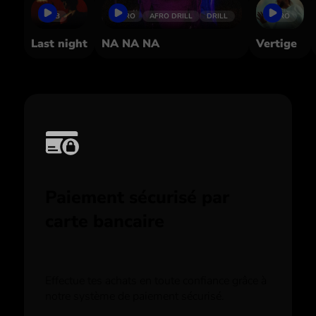
RNB
AFRO
AFRO DRILL
DRILL
AFRO
Last night
NA NA NA
Vertige
Paiement sécurisé par
carte bancaire
Effectue tes achats en toute confiance grâce à
notre système de paiement sécurisé.