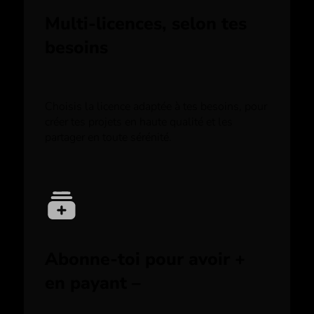
Multi-licences, selon tes
besoins
Choisis la licence adaptée à tes besoins, pour
créer tes projets en haute qualité et les
partager en toute sérénité.
Abonne-toi pour avoir +
en payant –