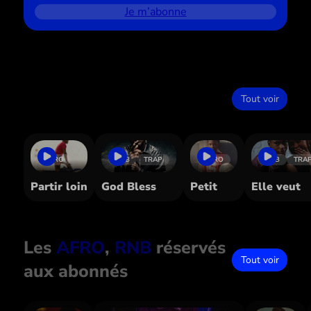
Je m’abonne
Dans le même style
Tout voir
AFRO
RNB
TRAP
AFRO
RNB
TRA
Partir loin
God Bless
Petit
Elle veut
Les
AFRO
, 
RNB
réservés
Tout voir
aux abonnés