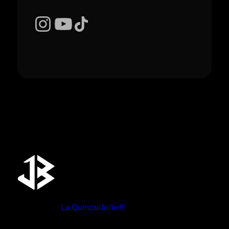
Instagram
YouTube
TikTok
Réalisé par
La Quincaillerie®
TYPE BEATS