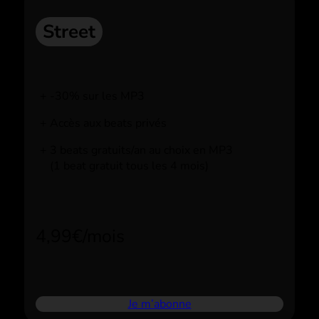
Street
-30% sur les MP3
Accès aux beats privés
3 beats gratuits/an au choix en MP3
(1 beat gratuit tous les 4 mois)
4,99€/mois
Je m’abonne