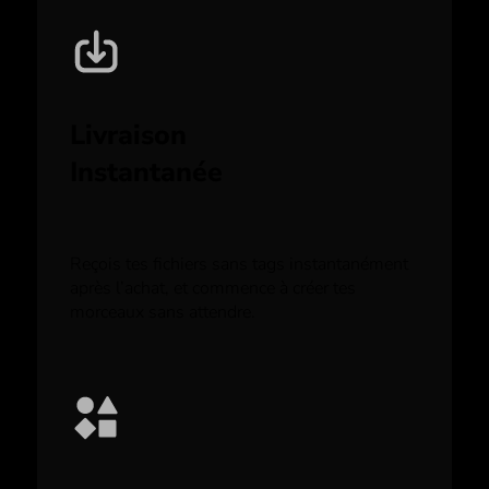
Livraison
Instantanée
Reçois tes fichiers sans tags instantanément
après l’achat, et commence à créer tes
morceaux sans attendre.