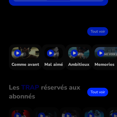
Dans le même style
Tout voir
TRAP
TRAP
TRAP
PIANO VOIX 
Comme avant
Mal aimé
Ambitieux
Memories
Les
TRAP
réservés aux
Tout voir
abonnés