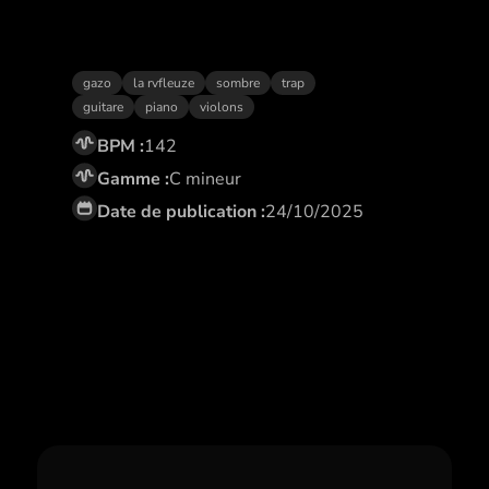
Menaçant
gazo
la rvfleuze
sombre
trap
guitare
piano
violons
BPM :
142
Gamme :
C mineur
Date de publication :
24/10/2025
Abonne toi,
et profite de remises
exclusives