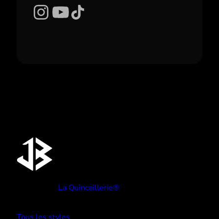
Instagram
YouTube
TikTok
Réalisé par
La Quincaillerie®
TYPE BEATS
Tous les styles