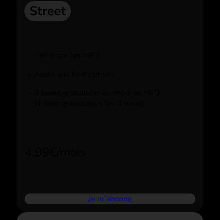
Street
-30% sur les MP3
Accès aux beats privés
3 beats gratuits/an au choix en MP3
(1 beat gratuit tous les 4 mois)
4,99€/mois
Je m’abonne