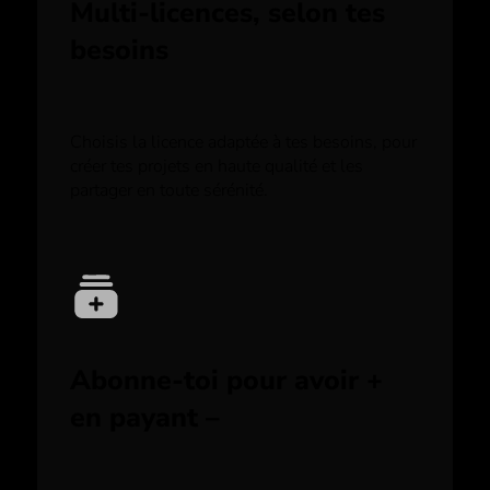
Multi-licences, selon tes
besoins
Choisis la licence adaptée à tes besoins, pour
créer tes projets en haute qualité et les
partager en toute sérénité.
Abonne-toi pour avoir +
en payant –