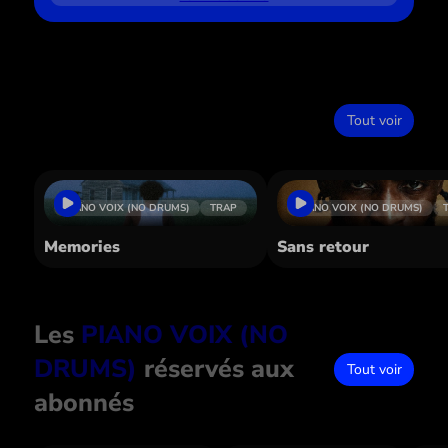
Dans le même style
Tout voir
PIANO VOIX (NO DRUMS)
TRAP
PIANO VOIX (NO DRUMS)
Memories
Sans retour
Les
PIANO VOIX (NO
DRUMS)
réservés aux
Tout voir
abonnés