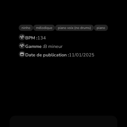
Magique
ninho
mélodique
piano voix (no drums)
piano
BPM :
134
Gamme :
B mineur
Date de publication :
11/01/2025
Abonne toi,
et profite de remises
exclusives