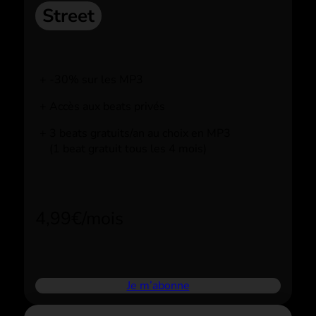
Street
-30% sur les MP3
Accès aux beats privés
3 beats gratuits/an au choix en MP3
(1 beat gratuit tous les 4 mois)
4,99€/mois
Je m’abonne