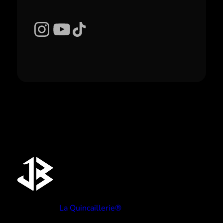
Instagram
YouTube
TikTok
Réalisé par
La Quincaillerie®
TYPE BEATS