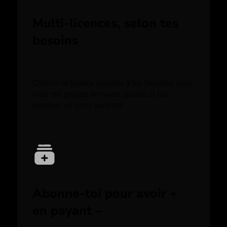
Multi-licences, selon tes
besoins
Choisis la licence adaptée à tes besoins, pour
créer tes projets en haute qualité et les
partager en toute sérénité.
Abonne-toi pour avoir +
en payant –