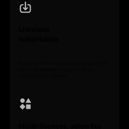
Livraison
Instantanée
Reçois tes fichiers sans tags instantanément
après l’achat, et commence à créer tes
morceaux sans attendre.
Multi-licences, selon tes