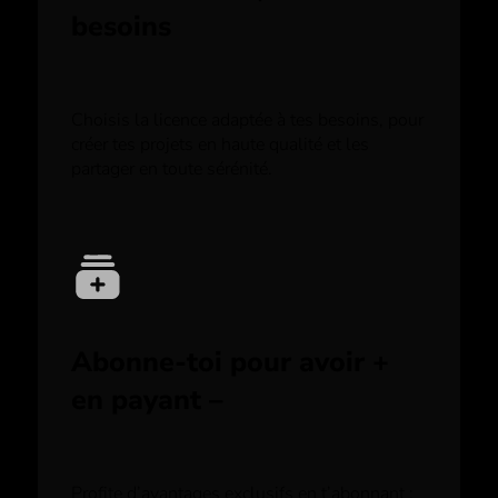
besoins
Choisis la licence adaptée à tes besoins, pour
créer tes projets en haute qualité et les
partager en toute sérénité.
Abonne-toi pour avoir +
en payant –
Profite d’avantages exclusifs en t’abonnant :