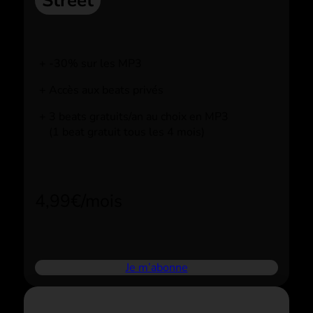
Street
-30% sur les MP3
Accès aux beats privés
3 beats gratuits/an au choix en MP3
(1 beat gratuit tous les 4 mois)
4,99€/mois
Je m’abonne