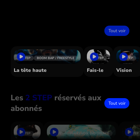
Dans le même style
Tout voir
2 STEP
BOOM BAP / FREESTYLE
2 STEP
2 STEP
La tête haute
Fais-le
Vision
Les
2 STEP
réservés aux
Tout voir
abonnés
2 STEP
2 STEP
PIANO VOIX (NO DRUMS)
2 STEP