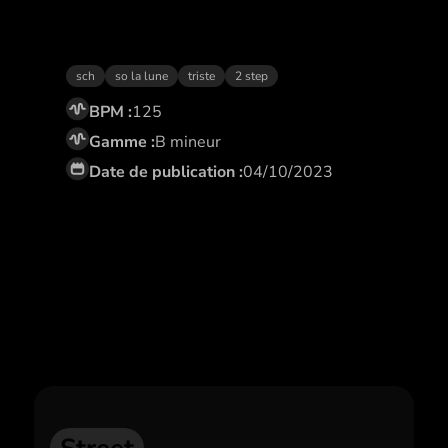
Ma route
sch
so la lune
triste
2 step
BPM :
125
Gamme :
B mineur
Date de publication :
04/10/2023
Abonne toi,
et profite de remises
exclusives