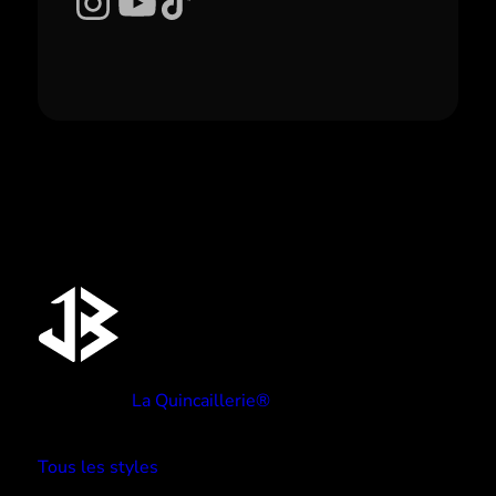
Instagram
YouTube
TikTok
Réalisé par
La Quincaillerie®
TYPE BEATS
Tous les styles