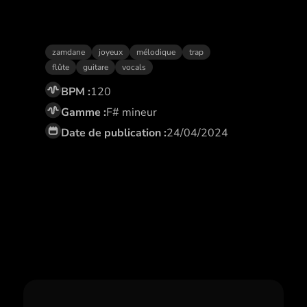
Loin d’ici
zamdane
joyeux
mélodique
trap
flûte
guitare
vocals
BPM :
120
Gamme :
F# mineur
Date de publication :
24/04/2024
Abonne toi,
et profite de remises
exclusives