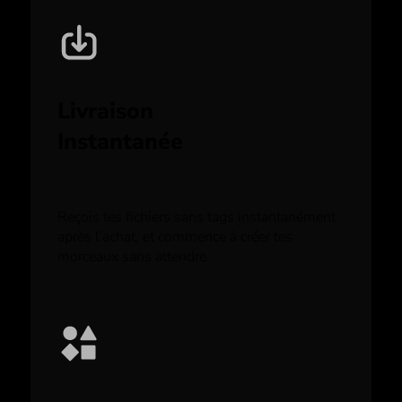
Livraison
Instantanée
Reçois tes fichiers sans tags instantanément
après l’achat, et commence à créer tes
morceaux sans attendre.