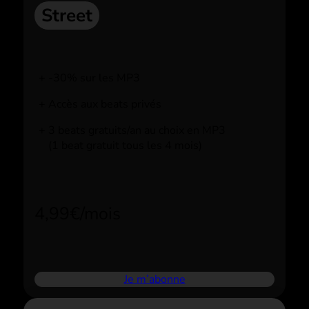
Street
-30% sur les MP3
Accès aux beats privés
3 beats gratuits/an au choix en MP3
(1 beat gratuit tous les 4 mois)
4,99€/mois
Je m’abonne