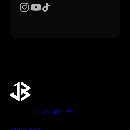
Instagram
YouTube
TikTok
Réalisé par
La Quincaillerie®
TYPE BEATS
Tous les styles