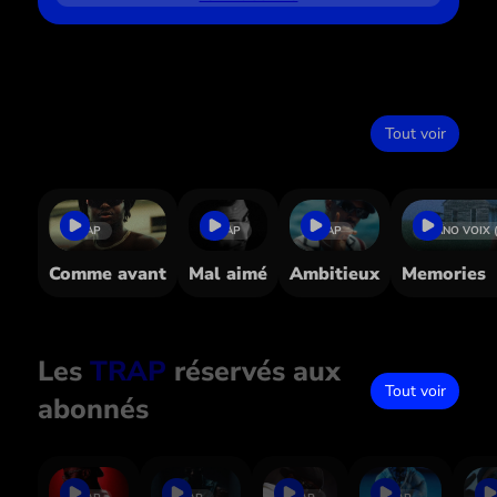
Dans le même style
Tout voir
TRAP
TRAP
TRAP
PIANO VOIX 
Comme avant
Mal aimé
Ambitieux
Memories
Les
TRAP
réservés aux
Tout voir
abonnés