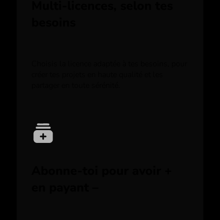
Multi-licences, selon tes
besoins
Choisis la licence adaptée à tes besoins, pour
créer tes projets en haute qualité et les
partager en toute sérénité.
Abonne-toi pour avoir +
en payant –