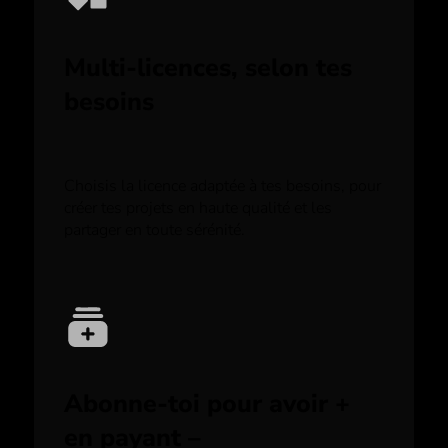
Multi-licences, selon tes
besoins
Choisis la licence adaptée à tes besoins, pour
créer tes projets en haute qualité et les
partager en toute sérénité.
Abonne-toi pour avoir +
en payant –