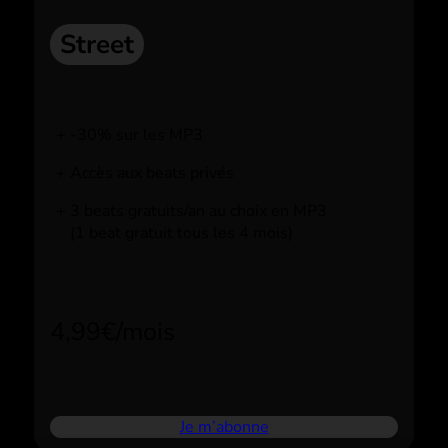
Street
-30% sur les MP3
Accès aux beats privés
3 beats gratuits/an au choix en MP3
(1 beat gratuit tous les 4 mois)
4,99€/mois
Je m’abonne