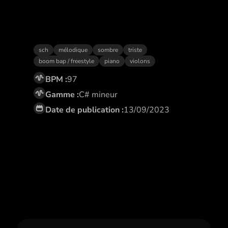
Brûlure
sch
mélodique
sombre
triste
boom bap / freestyle
piano
violons
BPM :
97
Gamme :
C# mineur
Date de publication :
13/09/2023
Abonne toi,
et profite de remises
exclusives