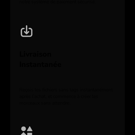
notre système de paiement sécurisé.
Livraison
Instantanée
Reçois tes fichiers sans tags instantanément
après l’achat, et commence à créer tes
morceaux sans attendre.