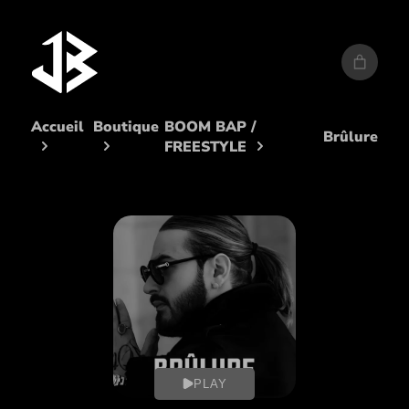
Aller
au
contenu
Accueil
Boutique
BOOM BAP /
Brûlure
FREESTYLE
PLAY