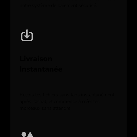
notre système de paiement sécurisé.
Livraison
Instantanée
Reçois tes fichiers sans tags instantanément
après l’achat, et commence à créer tes
morceaux sans attendre.