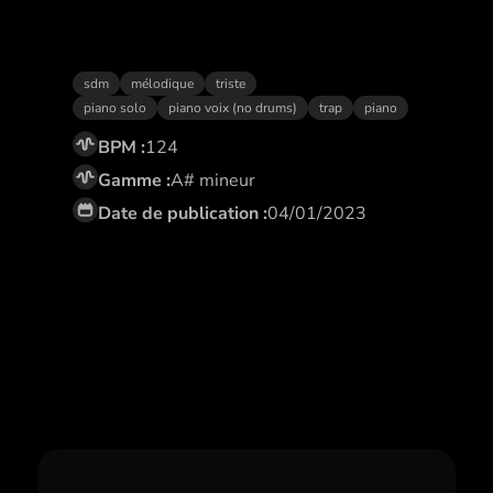
Briller
sdm
mélodique
triste
piano solo
piano voix (no drums)
trap
piano
BPM :
124
Gamme :
A# mineur
Date de publication :
04/01/2023
Abonne toi,
et profite de remises
exclusives