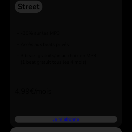
Street
-30% sur les MP3
Accès aux beats privés
3 beats gratuits/an au choix en MP3
(1 beat gratuit tous les 4 mois)
4,99€/mois
Je m’abonne