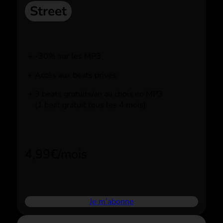
Street
-30% sur les MP3
Accès aux beats privés
3 beats gratuits/an au choix en MP3
(1 beat gratuit tous les 4 mois)
4,99€/mois
Je m’abonne