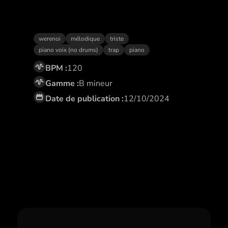
Blanc
werenoi
mélodique
triste
piano voix (no drums)
trap
piano
BPM :
120
Gamme :
B mineur
Date de publication :
12/10/2024
Abonne toi,
et profite de remises
exclusives