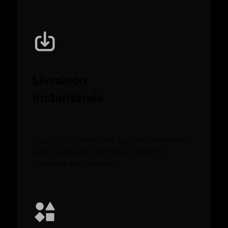
Livraison
Instantanée
Reçois tes fichiers sans tags instantanément
après l’achat, et commence à créer tes
morceaux sans attendre.