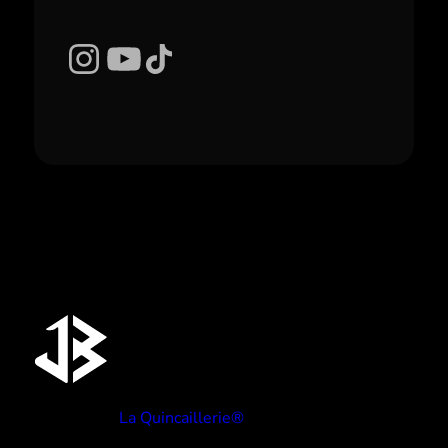
Instagram
YouTube
TikTok
Réalisé par
La Quincaillerie®
TYPE BEATS