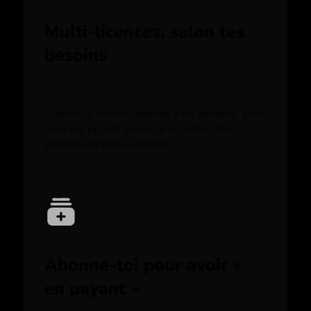
Multi-licences, selon tes
besoins
Choisis la licence adaptée à tes besoins, pour
créer tes projets en haute qualité et les
partager en toute sérénité.
Abonne-toi pour avoir +
en payant –